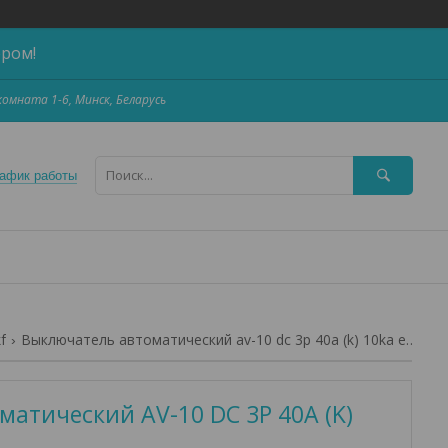
ером!
,комната 1-6, Минск, Беларусь
афик работы
f
Выключатель автоматический av-10 dc 3p 40a (k) 10ka ekf averes
атический AV-10 DC 3P 40A (K)