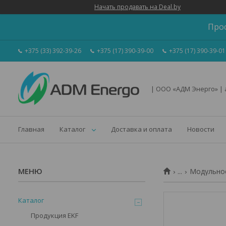
Начать продавать на Deal.by
Про
+375 (33) 392-39-26
+375 (17) 390-39-00
+375 (17) 390-39-01
| ООО «АДМ Энерго» |
Главная
Каталог
Доставка и оплата
Новости
...
Модульное
Каталог
Продукция EKF