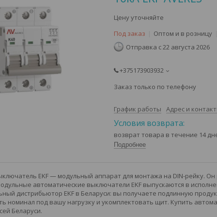
Цену уточняйте
Под заказ
Оптом и в розницу
Отправка с 22 августа 2026
+375173903932
Заказ только по телефону
График работы
Адрес и контак
возврат товара в течение 14 д
Подробнее
ключатель EKF — модульный аппарат для монтажа на DIN-рейку. Он
Модульные автоматические выключатели EKF выпускаются в исполнени
ный дистрибьютор EKF в Беларуси: вы получаете подлинную продукц
ь номинал под вашу нагрузку и укомплектовать щит. Купить автома
сей Беларуси.