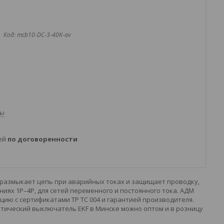
Код:
mcb10-DC-3-40K-av
ты
ней
по договоренности
 размыкает цепь при аварийных токах и защищает проводку,
ях 1P–4P, для сетей переменного и постоянного тока. АДМ
ию с сертификатами ТР ТС 004 и гарантией производителя.
тический выключатель EKF в Минске можно оптом и в розницу