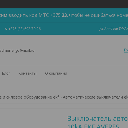
сим вводить код МТС +375
33
, чтобы не ошибаться ном
ул. Аннаева 84/7
+375 (33) 692-79-26
 admenergo@mail.ru
Гр
Блог
Контакты
О компании
 и силовое оборудование ekf
Автоматические выключатели ek
Выключатель автом
10kA EKF AVERES