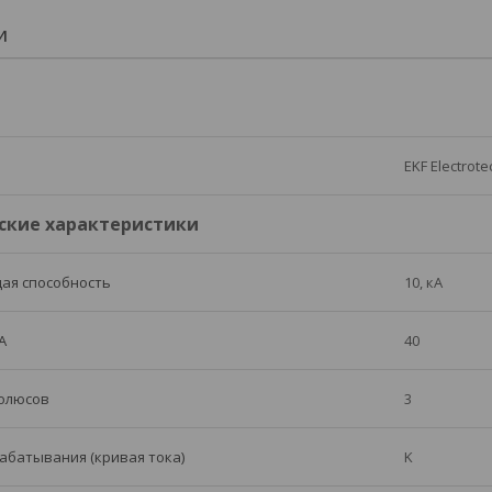
И
EKF Electrote
ские характеристики
ая способность
10, кА
А
40
полюсов
3
абатывания (кривая тока)
K