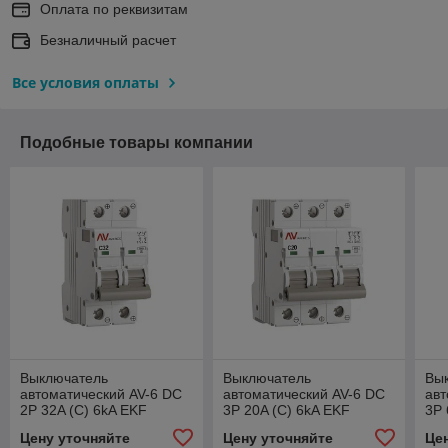
Оплата по реквизитам
Безналичный расчет
Все условия оплаты
Подобные товары компании
Выключатель
Выключатель
Вы
автоматический AV-6 DC
автоматический AV-6 DC
авт
2P 32A (C) 6kA EKF
3P 20A (C) 6kA EKF
3P 
AVERES
AVERES
AV
Цену уточняйте
Цену уточняйте
Це