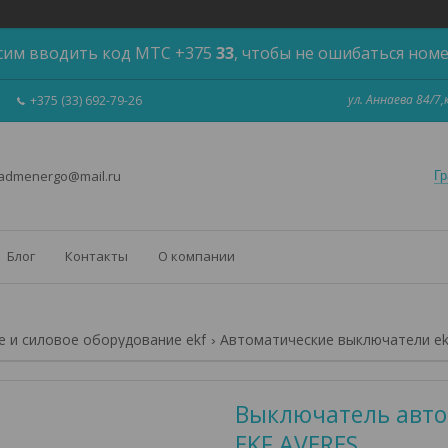
сим вводить код МТС +375
33
, чтобы не ошибаться ном
ул. Аннаева 84/7
+375 (33) 692-79-26
 admenergo@mail.ru
Гр
Блог
Контакты
О компании
 и силовое оборудование ekf
Автоматические выключатели ek
Выключатель автом
EKF AVERES