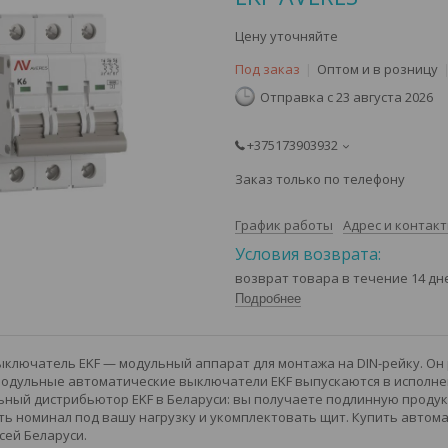
Цену уточняйте
Под заказ
Оптом и в розницу
Отправка с 23 августа 2026
+375173903932
Заказ только по телефону
График работы
Адрес и контак
возврат товара в течение 14 д
Подробнее
ключатель EKF — модульный аппарат для монтажа на DIN-рейку. Он
Модульные автоматические выключатели EKF выпускаются в исполнени
ный дистрибьютор EKF в Беларуси: вы получаете подлинную продукц
ь номинал под вашу нагрузку и укомплектовать щит. Купить автома
сей Беларуси.