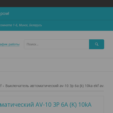
ером!
,комната 1-6, Минск, Беларусь
афик работы
f
Выключатель автоматический av-10 3p 6a (k) 10ka ekf averes
атический AV-10 3P 6A (K) 10kA