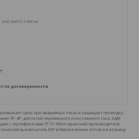
Код:
mcb10-3-06K-av
ты
ней
по договоренности
 размыкает цепь при аварийных токах и защищает проводку,
ях 1P–4P, для сетей переменного и постоянного тока. АДМ
ию с сертификатами ТР ТС 004 и гарантией производителя.
тический выключатель EKF в Минске можно оптом и в розницу