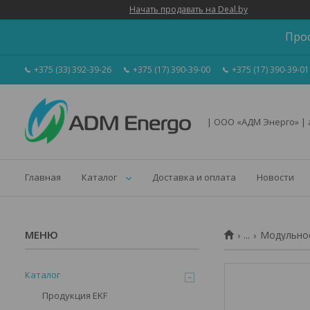
Начать продавать на Deal.by
Про
+375 (33) 392-39-26
+375 (17) 390-39-00
+375 (17) 390-39-01
| ООО «АДМ Энерго» |
Главная
Каталог
Доставка и оплата
Новости
...
Модульное
Каталог
Продукция EKF