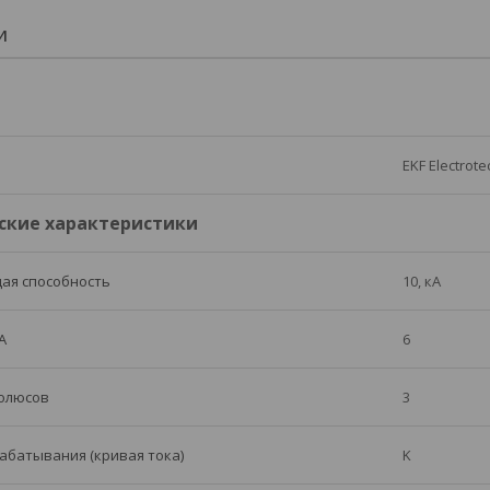
И
EKF Electrote
ские характеристики
ая способность
10, кА
А
6
полюсов
3
абатывания (кривая тока)
K