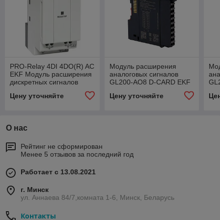
PRO-Relay 4DI 4DO(R) AC
Модуль расширения
Мо
EKF Модуль расширения
аналоговых сигналов
ана
дискретных сигналов
GL200-AO8 D-CARD EKF
GL
Цену уточняйте
Цену уточняйте
Це
О нас
Рейтинг не сформирован
Менее 5 отзывов за последний год
Работает с 13.08.2021
г. Минск
ул. Аннаева 84/7,комната 1-6, Минск, Беларусь
Контакты