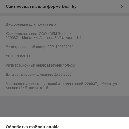
Сайт создан на платформе Deal.by
Информация для покупателя
Юридическое лицо:
ООО «АДМ Энерго»
220037, г. Минск, ул. Аннаева 84/7,комната 1-6
Регистрационный номер ЕГР: 193597061
УНП: 193597061
Регистрационный орган: Мингорисполком
Дата регистрации компании: 25.10.2021
Местонахождение книги жалоб и предложений: 220037, г. Минск, ул.
Аннаева 84/7,комната 1-6
Обработка файлов cookie