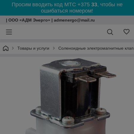
Просим вводить код МТС +375
33
, чтобы не
ошибаться номером!
| ООО «АДМ Энерго» | admenergo@mail.ru
Товары и услуги
Соленоидные электромагнитные кла