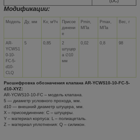
(DC)
Модификации:
Модель
Ду, мм
Kv, м³/ч
Присое
Pmin,
Pmax,
Вес, г
динени
МПа
МПа
е
AR-
5
0,85
2
0,02
0,8
98
YCWS1
штуцер
0-10-
а ∅10
FC-5-
мм
d10-
CLQ
Расшифровка обозначения клапана AR-YCWS10-10-FC-5-
d10-XYZ:
AR-YCWS10-10-FC – модель клапана.
5 — диаметр условного прохода, мм.
d10 — внешний диаметр штуцера, мм.
X – присоединение: C – штуцеры.
Y – материал корпуса: L – полиацеталь.
Z – материал уплотнения: Q – силикон.