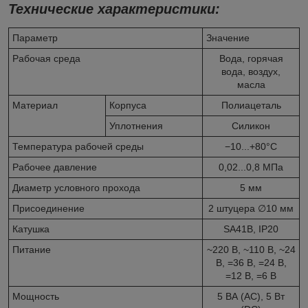
Технические характеристики:
Параметр
Значение
Рабочая среда
Вода, горячая
вода, воздух,
масла
Материал
Корпуса
Полиацеталь
Уплотнения
Силикон
Температура рабочей среды
−10...+80°С
Рабочее давление
0,02...0,8 МПа
Диаметр условного прохода
5 мм
Присоединение
2 штуцера ∅10 мм
Катушка
SA41B, IP20
Питание
~220 В, ~110 В, ~24
В, =36 В, =24 В,
=12 В, =6 В
Мощность
5 ВА (АС), 5 Вт