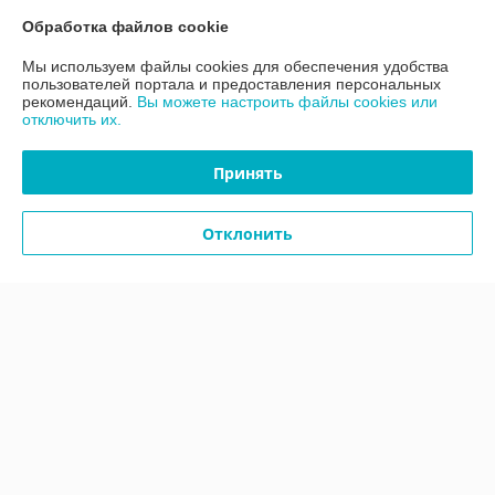
О нас
Обработка файлов cookie
Мы используем файлы cookies для обеспечения удобства
Контакты
пользователей портала и предоставления персональных
рекомендаций.
Вы можете настроить файлы cookies или
отключить их.
Доставка и оплата
Принять
График работы
Отклонить
Полная версия сайта
Политика обработки cookies
Сайт создан на платформе Deal.by
Информация для покупателя
Юридическое лицо:
ООО «АДМ Энерго»
220037, г. Минск, ул. Аннаева 84/7,комната 1-6
Регистрационный номер ЕГР: 193597061