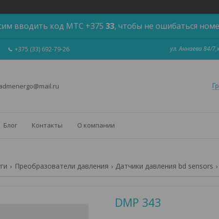
сим вводить код МТС +375
33
, чтобы не ошибаться ном
ул. Аннаева 84/7
+375 (33) 692-79-26
 admenergo@mail.ru
Гр
Блог
Контакты
О компании
уги
Преобразователи давления
Датчики давления bd sensors
DMP 343