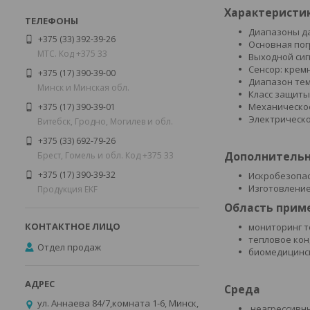
Характеристи
Диапазоны да
+375 (33) 392-39-26
Основная погр
МТС. Код +375 33
Выходной сигн
Сенсор: кре
+375 (17) 390-39-00
Диапазон тем
Минск и Минская обл.
Класс защиты:
Механическое
+375 (17) 390-39-01
Электрическое
Витебск, Гродно, Могилев и обл.
+375 (33) 692-79-26
Дополнительн
Брест, Гомель и обл. Код +375 33
+375 (17) 390-39-32
Искробезопас
Изготовление
Продукция EKF
Область прим
мониторинг т
тепловое ко
Отдел продаж
биомедицинск
Среда
ул. Аннаева 84/7,комната 1-6, Минск,
неагрессивн