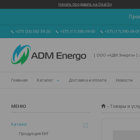
Начать продавать на Deal.by
Про
+375 (33) 392-39-26
+375 (17) 390-39-00
+375 (17) 390-39-01
| ООО «АДМ Энерго» |
Главная
Каталог
Доставка и оплата
Новости
Товары и усл
Каталог
Продукция EKF