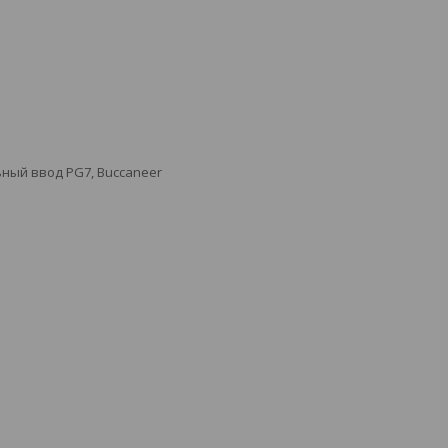
льный ввод PG7, Buccaneer