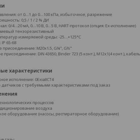
ки
вления: от 0…1 до 0…100 кПа, избыточное, разрежение
ешность: 0,5 / 1 / 2 % ДИ
ал: 0/4…20 мA, 0…10 В, 0…5 В, HART-протокол (опция: Ex-исполнение)
мниевый тензорезистивный
ператур измеряемой среды: -25…+125°C
 IP 65-68
 присоединение: M20x1.5, G¼", G½"
 присоединение: DIN 43650, Binder 723 (5 конт.), M12x1(4 конт.), кабе
ые характеристики
ное исполнение: 0ExiaIICT4
 датчиков с требуемыми характеристиками под заказ
енения
ехнологических процессов
ндиционирование воздуха
ое оборудование (насосы, респираторное оборудование)
ые газы