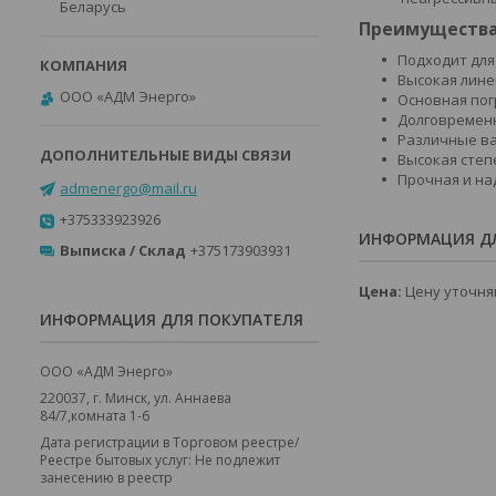
Беларусь
Преимущества
Подходит для
Высокая лине
ООО «АДМ Энерго»
Основная пог
Долговременн
Различные ва
Высокая степ
Прочная и на
admenergo@mail.ru
+375333923926
ИНФОРМАЦИЯ ДЛ
Выписка / Склад
+375173903931
Цена:
Цену уточня
ИНФОРМАЦИЯ ДЛЯ ПОКУПАТЕЛЯ
ООО «АДМ Энерго»
220037, г. Минск, ул. Аннаева
84/7,комната 1-6
Дата регистрации в Торговом реестре/
Реестре бытовых услуг: Не подлежит
занесению в реестр