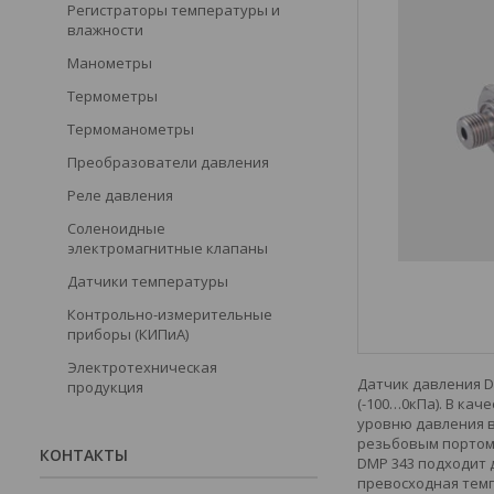
Регистраторы температуры и
влажности
Манометры
Термометры
Термоманометры
Преобразователи давления
Реле давления
Соленоидные
электромагнитные клапаны
Датчики температуры
Контрольно-измерительные
приборы (КИПиА)
Электротехническая
Датчик давления DM
продукция
(-100…0кПа). В ка
уровню давления в
резьбовым портом 
КОНТАКТЫ
DMP 343 подходит 
превосходная темп