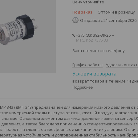
Цену уточняйте
Под заказ
Оптом и в розницу
Отправка с 21 сентября 2026
+375 (33) 392-39-26
МТС. Код +375 33
Заказ только по телефону
График работы
Адрес и контак
возврат товара в течение 14 д
Подробнее
P 343 (ДМП 343) предназначен для измерения низкого давления от 6 
честве измеряемой среды выступают газы, сжатый воздух, неагресси
 системе. Основным элементом датчика давления является сенсор D
давления, а также благодаря применению стандартизированных эл
для работы в сложных атмосферных и механических условиях. Отлич
ературная устойчивость и долговременная стабильность калибров