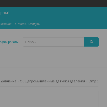
ером!
,комната 1-6, Минск, Беларусь
афик работы
Давление
Общепромышленные датчики давления
Dmp 343