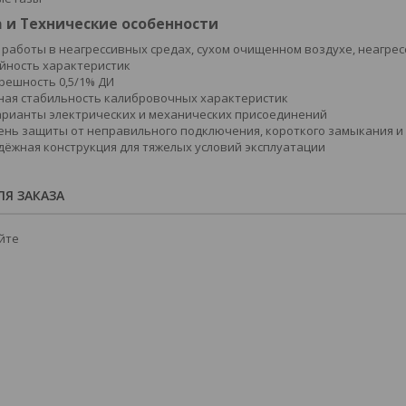
 и Технические особенности
 работы в неагрессивных средах, сухом очищенном воздухе, неагре
йность характеристик
решность 0,5/1% ДИ
ая стабильность калибровочных характеристик
рианты электрических и механических присоединений
ень защиты от неправильного подключения, короткого замыкания 
дёжная конструкция для тяжелых условий эксплуатации
Я ЗАКАЗА
йте