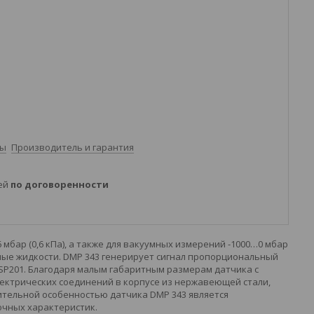
ты
Производитель и гарантия
ней
по договоренности
мбар (0,6 кПа), а также для вакуумных измерений -1000…0 мбар
вные жидкости. DMP 343 генерирует сигнал пропорциональный
SP201. Благодаря малым габаритным размерам датчика с
ектрических соединений в корпусе из нержавеющей стали,
ительной особенностью датчика DMP 343 является
очных характеристик.