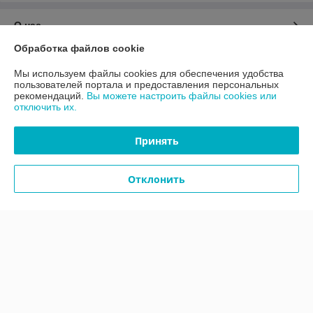
О нас
Обработка файлов cookie
Контакты
Мы используем файлы cookies для обеспечения удобства
пользователей портала и предоставления персональных
Доставка и оплата
рекомендаций.
Вы можете настроить файлы cookies или
отключить их.
График работы
Принять
Полная версия сайта
Отклонить
Политика обработки cookies
Сайт создан на платформе Deal.by
Информация для покупателя
Юридическое лицо:
ООО «АДМ Энерго»
220037, г. Минск, ул. Аннаева 84/7,комната 1-6