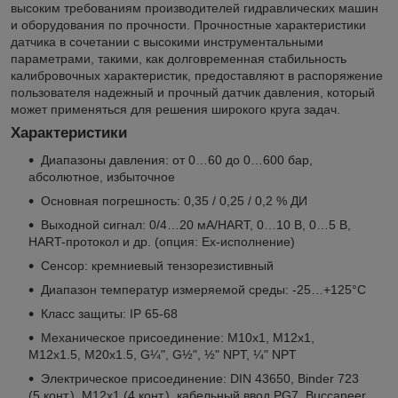
высоким требованиям производителей гидравлических машин
и оборудования по прочности. Прочностные характеристики
датчика в сочетании с высокими инструментальными
параметрами, такими, как долговременная стабильность
калибровочных характеристик, предоставляют в распоряжение
пользователя надежный и прочный датчик давления, который
может применяться для решения широкого круга задач.
Характеристики
Диапазоны давления: от 0…60 до 0…600 бар,
абсолютное, избыточное
Основная погрешность: 0,35 / 0,25 / 0,2 % ДИ
Выходной сигнал: 0/4…20 мA/HART, 0…10 В, 0…5 В,
HART-протокол и др. (опция: Ex-исполнение)
Сенсор: кремниевый тензорезистивный
Диапазон температур измеряемой среды: -25…+125°C
Класс защиты: IP 65-68
Механическое присоединение: М10х1, M12x1,
M12x1.5, M20x1.5, G¼", G½", ½" NPT, ¼" NPT
Электрическое присоединение: DIN 43650, Binder 723
(5 конт.), M12x1 (4 конт.), кабельный ввод PG7, Buccaneer