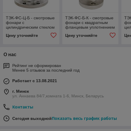
ТЭК-ФС-Ц-Б - смотровые
ТЭК-ФС-Б-К - смотровые
ТЭ
фонари с
фонари с квадратным
фо
цилиндрическим стеклом
фланцевым уплотнением
ци
и болтовым фланцевым
индикатора
и 
Цену уточняйте
Цену уточняйте
Це
уплотнением
уп
О нас
Рейтинг не сформирован
Менее 5 отзывов за последний год
Работает с 13.08.2021
г. Минск
ул. Аннаева 84/7,комната 1-6, Минск, Беларусь
Контакты
Показать весь график работы
Сегодня выходной