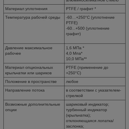
Материал уплотнения
PTFE / графит *
Температура рабочей среды
-60…+250°С (уплотнение
PTFE)
-60...+500 (уплотнение
графит)
Давление максимальное
1,6 МПа *
рабочее
4,0 Мпа*
10,0 МПа**
Материал опциональных
PTFE (применение до
крыльчатки или шариков
+250°С)
Положение в пространстве
любое
Направление потока
в соответствии с указателем-
стрелкой
Возможные дополнительные
шариковый индикатор;
опции
турбинный индикатор
(крыльчатка);
отклоняющаяся лопатка/
заслонка;