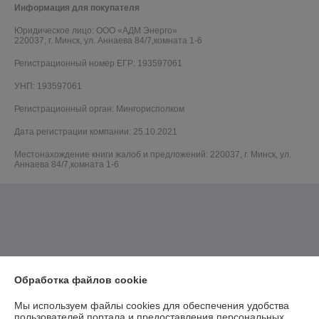
Информация для покупателя
Юридическое лицо:
ООО «АДМ Энерго»
220037, г. Минск, ул. Аннаева 84/7,комната 1-6
Регистрационный номер ЕГР: 193597061
УНП: 193597061
Регистрационный орган: Мингорисполком
Дата регистрации компании: 25.10.2021
Местонахождение книги жалоб и предложений: 220037, г. Минск, ул.
Аннаева 84/7,комната 1-6
Обработка файлов cookie
Мы используем файлы cookies для обеспечения удобства
пользователей портала и предоставления персональных