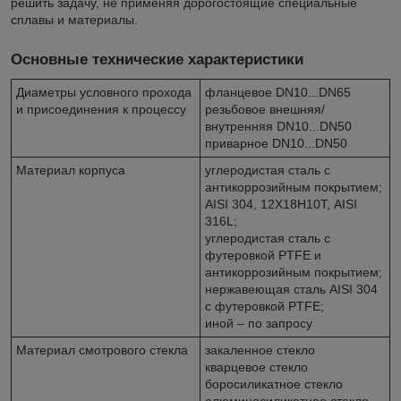
решить задачу, не применяя дорогостоящие специальные
сплавы и материалы.
Основные технические характеристики
Диаметры условного прохода
фланцевое DN10...DN65
и присоединения к процессу
резьбовое внешняя/
внутренняя DN10...DN50
приварное DN10...DN50
Материал корпуса
углеродистая сталь с
антикоррозийным покрытием;
AISI 304, 12Х18Н10Т, AISI
316L;
углеродистая сталь с
футеровкой PTFE и
антикоррозийным покрытием;
нержавеющая сталь AISI 304
с футеровкой PTFE;
иной – по запросу
Материал смотрового стекла
закаленное стекло
кварцевое стекло
боросиликатное стекло
алюминосиликатное стекло