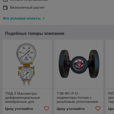
Безналичный расчет
Все условия оплаты
Подобные товары компании
ТМД-3 Манометры
ТЭК-ФС-Р-О -
РИ
дифференциальные
индикаторы потока с
уро
мембранные для
резьбовым уплотнением
те
криогенных применений,
и осевым расположением
Цену уточняйте
Цену уточняйте
Це
с индикатором
индикатора
статического давления