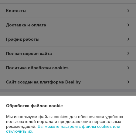
Контакты
Доставка и оплата
График работы
Полная версия сайта
Политика обработки cookies
Сайт создан на платформе Deal.by
Информация для покупателя
Обработка файлов cookie
Юридическое лицо:
ООО «АДМ Энерго»
220037, г. Минск, ул. Аннаева 84/7,комната 1-6
Мы используем файлы cookies для обеспечения удобства
пользователей портала и предоставления персональных
Регистрационный номер ЕГР: 193597061
рекомендаций.
Вы можете настроить файлы cookies или
отключить их.
УНП: 193597061