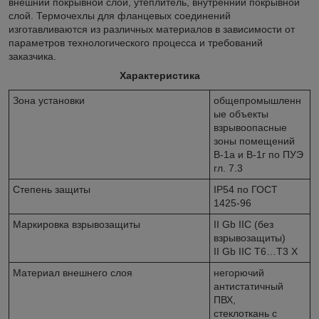
внешний покрывной слой, утеплитель, внутренний покрывной
слой. Термочехлы для фланцевых соединений
изготавливаются из различных материалов в зависимости от
параметров технологического процесса и требований
заказчика.
Характеристика
Зона установки
общепромышленн
ые объекты
взрывоопасные
зоны помещений
В-1а и В-1г по ПУЭ
гл. 7.3
Степень защиты
IP54 по ГОСТ
1425-96
Маркировка взрывозащиты
II Gb IIC (без
взрывозащиты)
II Gb IIC T6…T3 X
Материал внешнего слоя
негорючий
антистатичный
ПВХ,
стеклоткань с