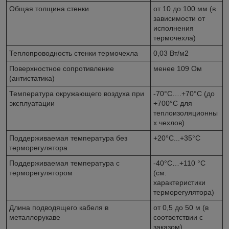
Общая толщина стенки
от 10 до 100 мм (в
зависимости от
исполнения
термочехла)
Теплопроводность стенки термочехла
0,03 Вт/м2
Поверхностное сопротивление
менее 109 Ом
(антистатика)
Температура окружающего воздуха при
-70°С….+70°С (до
эксплуатации
+700°С для
теплоизоляционны
х чехлов)
Поддерживаемая температура без
+20°С...+35°С
терморегулятора
Поддерживаемая температура с
-40°С…+110 °С
терморегулятором
(см.
характеристики
терморегулятора)
Длина подводящего кабеля в
от 0,5 до 50 м (в
металлорукаве
соответствии с
заказом)