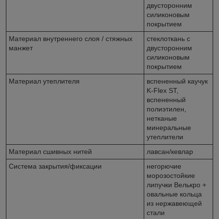
двусторонним
силиконовым
покрытием
Материал внутреннего слоя / стяжных
стеклоткань с
манжет
двусторонним
силиконовым
покрытием
Материал утеплителя
вспененный каучук
K-Flex ST,
вспененный
полиэтилен,
нетканые
минеральные
утеплители
Материал сшивных нитей
лавсан/кевлар
Система закрытия/фиксации
негорючие
морозостойкие
липучки Велькро +
овальные кольца
из нержавеющей
стали