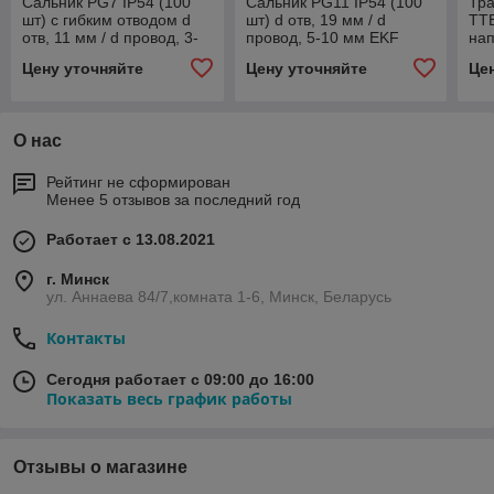
Сальник PG7 IP54 (100
Сальник PG11 IP54 (100
Тр
шт) с гибким отводом d
шт) d отв, 19 мм / d
ТТЕ
отв, 11 мм / d провод, 3-
провод, 5-10 мм EKF
нап
6,5 мм (чёрный) EKF
PROxima
точ
Цену уточняйте
Цену уточняйте
Це
PROxima
PR
О нас
Рейтинг не сформирован
Менее 5 отзывов за последний год
Работает с 13.08.2021
г. Минск
ул. Аннаева 84/7,комната 1-6, Минск, Беларусь
Контакты
Сегодня работает с 09:00 до 16:00
Показать весь график работы
Отзывы о магазине