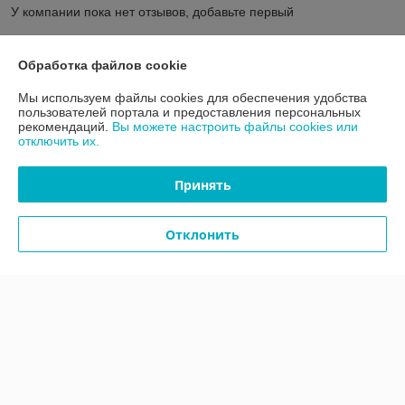
У компании пока нет отзывов, добавьте первый
О нас
Обработка файлов cookie
Мы используем файлы cookies для обеспечения удобства
Контакты
пользователей портала и предоставления персональных
рекомендаций.
Вы можете настроить файлы cookies или
отключить их.
Доставка и оплата
Принять
График работы
Отклонить
Полная версия сайта
Политика обработки cookies
Сайт создан на платформе Deal.by
Информация для покупателя