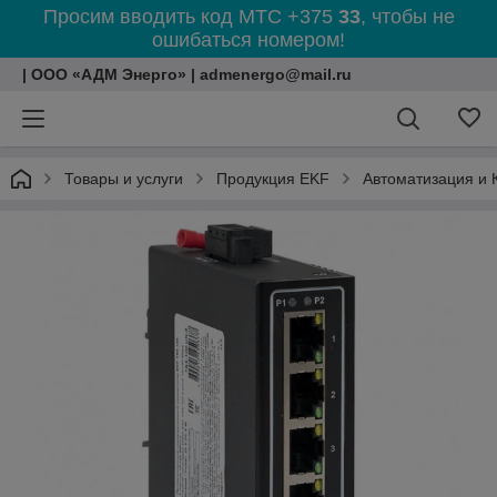
Просим вводить код МТС +375
33
, чтобы не
ошибаться номером!
| ООО «АДМ Энерго» | admenergo@mail.ru
Товары и услуги
Продукция EKF
Автоматизация и