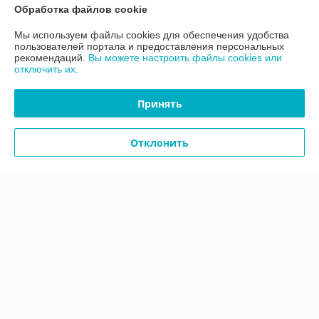
Обработка файлов cookie
Контакты
Мы используем файлы cookies для обеспечения удобства
пользователей портала и предоставления персональных
рекомендаций.
Вы можете настроить файлы cookies или
Доставка и оплата
отключить их.
График работы
Принять
Полная версия сайта
Отклонить
Политика обработки cookies
Сайт создан на платформе Deal.by
Информация для покупателя
Юридическое лицо:
ООО «АДМ Энерго»
220037, г. Минск, ул. Аннаева 84/7,комната 1-6
Регистрационный номер ЕГР: 193597061