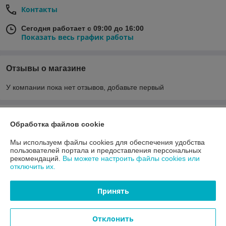
Контакты
Сегодня работает с 09:00 до 16:00
Показать весь график работы
Отзывы о магазине
У компании пока нет отзывов, добавьте первый
О нас
Обработка файлов cookie
Контакты
Мы используем файлы cookies для обеспечения удобства
пользователей портала и предоставления персональных
рекомендаций.
Вы можете настроить файлы cookies или
Доставка и оплата
отключить их.
График работы
Принять
Полная версия сайта
Отклонить