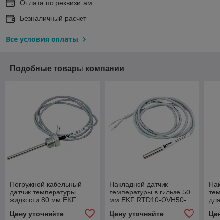
Оплата по реквизитам
Безналичный расчет
Все условия оплаты
Подобные товары компании
Погружной кабельный
Накладной датчик
Нак
датчик температуры
температуры в гильзе 50
тем
жидкости 80 мм EKF
мм EKF RTD10-OVH50-
для
RTD10-SCR80-PT1000
PT100
RT
Цену уточняйте
Цену уточняйте
Це