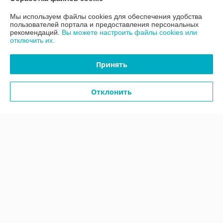
Мы используем файлы cookies для обеспечения удобства
Контакты
пользователей портала и предоставления персональных
рекомендаций.
Вы можете настроить файлы cookies или
отключить их.
Доставка и оплата
Принять
График работы
Отклонить
Полная версия сайта
Политика обработки cookies
Сайт создан на платформе Deal.by
Информация для покупателя
Юридическое лицо:
ООО «АДМ Энерго»
220037, г. Минск, ул. Аннаева 84/7,комната 1-6
Регистрационный номер ЕГР: 193597061