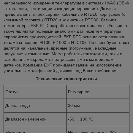
непрерывного измерения температуры в системах HVAC (ОВиК
- отопления, вентиляции и кондиционирования). Датчики
представлены в трех сериях: кабельные RTD10, корпусные (с
клеммной головкой) RTD20 и комнатные RTD30. Датчики
температуры EKF RTD разработаны и изготовлены в России, а
также являются полными аналогами датчиков температуры
европейских производителей. EKF RTD оснащаются разными
типами сенсоров: Pt100, Pt1000 и NTC10k. По способу монтажа
делятся на: канальные, врезные (погружные), накладные,
наружные и комнатные. Могут работать как жидкими, так и с
газообраными средами, неагрессивными к материалам
датчиков. Компания EKF принимает заявки на изготовление
уникальных модификаций датчиков под Ваши требования.
Технические характеристики
Статус
Регулярная
Длина зонда
30 мм
Диапазон измерений
-50...+130 °C
Материал
Нержавеющая сталь 304