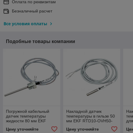
Оплата по реквизитам
Безналичный расчет
Все условия оплаты
Подобные товары компании
Погружной кабельный
Накладной датчик
Нак
датчик температуры
температуры в гильзе 50
тем
жидкости 80 мм EKF
мм EKF RTD10-OVH50-
для
RTD10-SCR80-PT1000
PT100
RT
Цену уточняйте
Цену уточняйте
Це