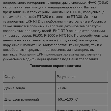
непрерывного измерения температуры в системах HVAC (ОВиК
- отопления, вентиляции и кондиционирования). Датчики
представлены в трех сериях: кабельные RTD10, корпусные (с
клеммной головкой) RTD20 и комнатные RTD30. Датчики
температуры EKF RTD разработаны и изготовлены в России, а
также являются полными аналогами датчиков температуры
европейских производителей. EKF RTD оснащаются разными
типами сенсоров: Pt100, Pt1000 и NTC10k. По способу монтажа
делятся на: канальные, врезные (погружные), накладные,
наружные и комнатные. Могут работать как жидкими, так и с
газообраными средами, неагрессивными к материалам
датчиков. Компания EKF принимает заявки на изготовление
уникальных модификаций датчиков под Ваши требования.
Технические характеристики
Статус
Регулярная
Длина зонда
50 мм
Диапазон измерений
-50...+130 °C
Материал
Нержавеющая сталь 304