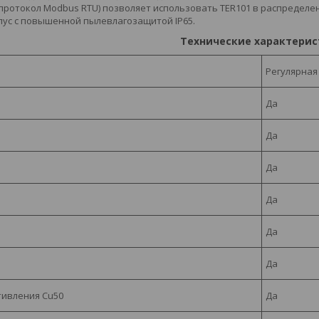
(протокол Modbus RTU) позволяет использовать TER101 в распредел
пус с повышенной пылевлагозащитой IP65.
Технические характерис
Регулярная
Да
Да
Да
Да
Да
Да
тивления Cu50
Да