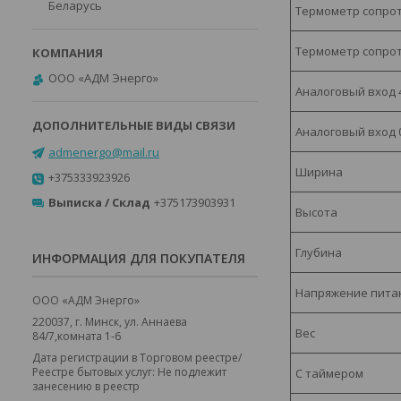
Беларусь
Термометр сопро
Термометр сопрот
ООО «АДМ Энерго»
Аналоговый вход 
Аналоговый вход 0
admenergo@mail.ru
Ширина
+375333923926
Выписка / Склад
+375173903931
Высота
Глубина
ИНФОРМАЦИЯ ДЛЯ ПОКУПАТЕЛЯ
Напряжение пита
ООО «АДМ Энерго»
220037, г. Минск, ул. Аннаева
Вес
84/7,комната 1-6
Дата регистрации в Торговом реестре/
Реестре бытовых услуг: Не подлежит
С таймером
занесению в реестр