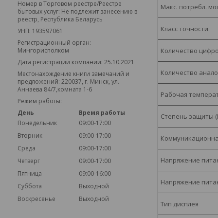
Номер в Торговом реестре/Реестре
Макс. потребл. м
бытовых услуг: Не подлежит занесению в
реестр, Республика Беларусь
Класс точности
УНП: 193597061
Регистрационный орган:
Количество цифро
Мингорисполком
Дата регистрации компании: 25.10.2021
Количество анало
Местонахождение книги замечаний и
предложений: 220037, г. Минск, ул.
Аннаева 84/7,комната 1-6
Рабочая темпера
Режим работы:
День
Время работы
Степень защиты (I
Понедельник
09:00-17:00
Вторник
09:00-17:00
Коммуникационна
Среда
09:00-17:00
Напряжение питани
Четверг
09:00-17:00
Пятница
09:00-16:00
Напряжение питани
Суббота
Выходной
Воскресенье
Выходной
Тип дисплея