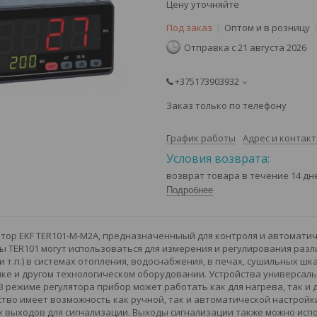
Цену уточняйте
Под заказ
Оптом и в розницу
Отправка с 21 августа 2026
+375173903932
Заказ только по телефону
График работы
Адрес и контак
возврат товара в течение 14 д
Подробнее
тор EKF TER101-M-M2A, предназначенныый для контроля и автомати
ы TER101 могут использоваться для измерения и регулирования раз
и т.п.) в системах отопления, водоснабжения, в печах, сушильных ш
ке и другом технологическом оборудовании. Устройства универсаль
 В режиме регулятора прибор может работать как для нагрева, так и
ство имеет возможность как ручной, так и автоматической настройки
-х выходов для сигнализации. Выходы сигнализации также можно ис