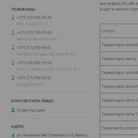
интерфейс RS-485 
в щит и имеют кор
+375 (33) 392-39-26
МТС. Код +375 33
Статус
+375 (17) 390-39-00
Минск и Минская обл.
Термопара типа В
+375 (17) 390-39-01
Витебск, Гродно, Могилев и обл.
Термопара типа J
+375 (33) 692-79-26
Брест, Гомель и обл. Код +375 33
Термопара типа N
+375 (17) 390-39-32
Продукция EKF
Термопара типа R
Термопара типа S
Отдел продаж
Термопара типа T
Термометр сопро
ул. Аннаева 84/7,комната 1-6, Минск,