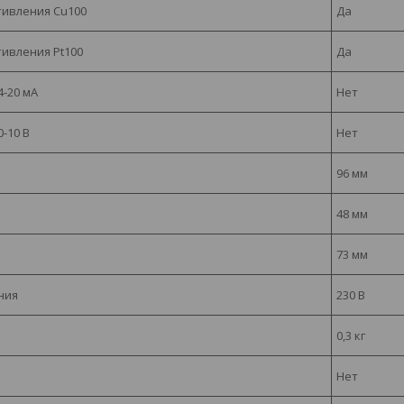
тивления Cu100
Да
ивления Pt100
Да
4-20 мА
Нет
-10 В
Нет
96 мм
48 мм
73 мм
ния
230 В
0,3 кг
Нет