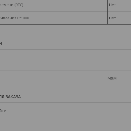
ремени (RTC)
Нет
ивления Pt1000
Нет
И
M&M
Я ЗАКАЗА
йте