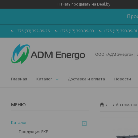
Начать продавать на Deal.by
Про
+375 (33) 392-39-26
+375 (17) 390-39-00
+375 (17) 390-39-01
| ООО «АДМ Энерго» |
Главная
Каталог
Доставка и оплата
Новости
...
Автоматиз
Каталог
Продукция EKF