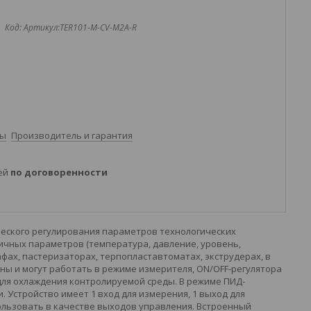
Код:
Артикул:TER101-M-CV-M2A-R
ты
Производитель и гарантия
ней
по договоренности
ческого регулирования параметров технологических
личных параметров (температура, давление, уровень,
кафах, пастеризаторах, терпопластавтоматах, экструдерах, в
ны и могут работать в режиме измерителя, ON/OFF-регулятора
 для охлаждения контролируемой среды. В режиме ПИД-
. Устройство имеет 1 вход для измерения, 1 выход для
пользовать в качестве выходов управления. Встроенный