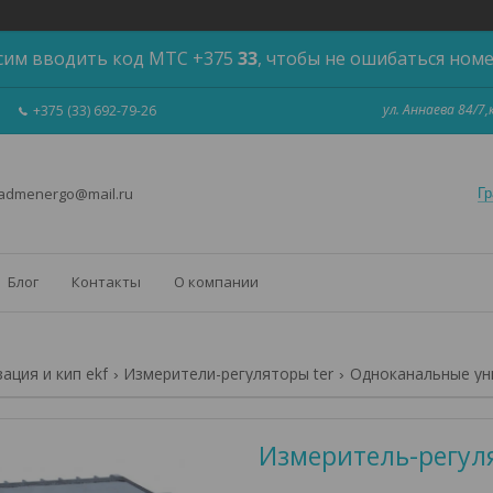
сим вводить код МТС +375
33
, чтобы не ошибаться ном
ул. Аннаева 84/7
+375 (33) 692-79-26
 admenergo@mail.ru
Гр
Блог
Контакты
О компании
ация и кип ekf
Измерители-регуляторы ter
Одноканальные ун
Измеритель-регул