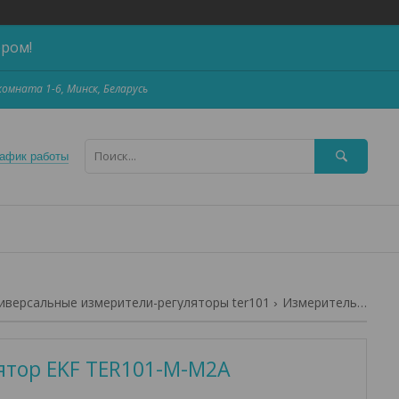
ером!
,комната 1-6, Минск, Беларусь
афик работы
иверсальные измерители-регуляторы ter101
Измеритель-регулятор ekf ter101-m-m2a
ятор EKF TER101-M-M2A