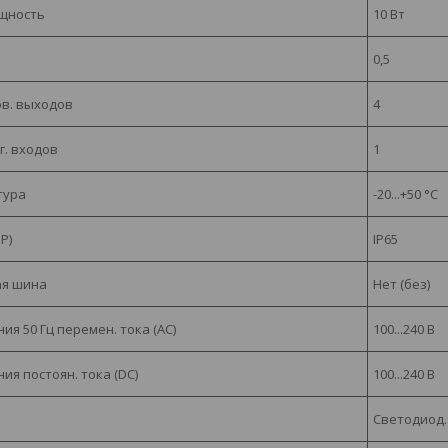
ощность
10 Вт
0,5
в. выходов
4
г. входов
1
тура
-20...+50 °C
P)
IP65
я шина
Нет (без)
я 50 Гц перемен. тока (AC)
100...240 В
я постоян. тока (DC)
100...240 В
Светодиод. 