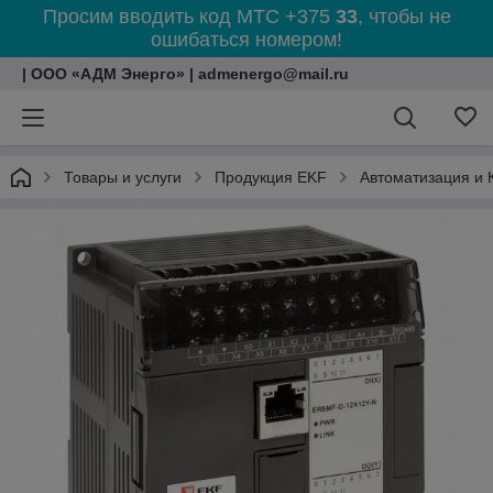
Просим вводить код МТС +375
33
, чтобы не
ошибаться номером!
| ООО «АДМ Энерго» | admenergo@mail.ru
Товары и услуги
Продукция EKF
Автоматизация и