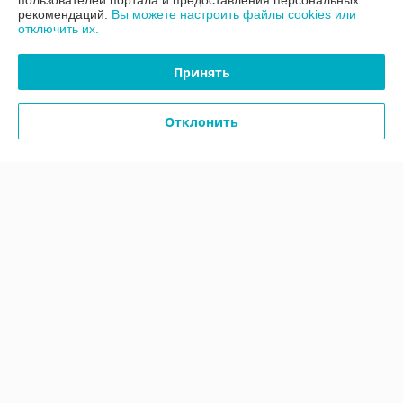
пользователей портала и предоставления персональных
рекомендаций.
Вы можете настроить файлы cookies или
отключить их.
Доставка и оплата
Принять
График работы
Отклонить
Полная версия сайта
Политика обработки cookies
Сайт создан на платформе Deal.by
Информация для покупателя
Юридическое лицо:
ООО «АДМ Энерго»
220037, г. Минск, ул. Аннаева 84/7,комната 1-6
Регистрационный номер ЕГР: 193597061
УНП: 193597061
Регистрационный орган: Мингорисполком