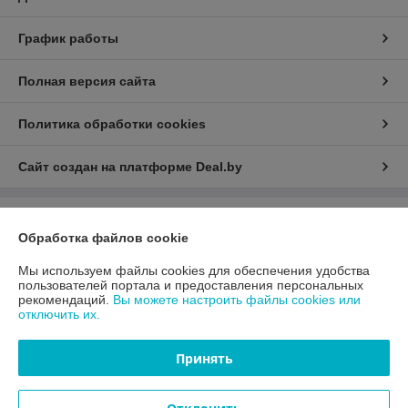
График работы
Полная версия сайта
Политика обработки cookies
Сайт создан на платформе Deal.by
Информация для покупателя
Обработка файлов cookie
Юридическое лицо:
ООО «АДМ Энерго»
220037, г. Минск, ул. Аннаева 84/7,комната 1-6
Мы используем файлы cookies для обеспечения удобства
пользователей портала и предоставления персональных
Регистрационный номер ЕГР: 193597061
рекомендаций.
Вы можете настроить файлы cookies или
отключить их.
УНП: 193597061
Регистрационный орган: Мингорисполком
Принять
Дата регистрации компании: 25.10.2021