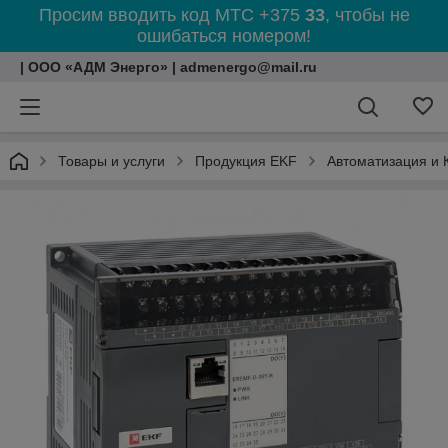
Просим вводить код МТС +375
33
, чтобы не
ошибаться номером!
| ООО «АДМ Энерго» | admenergo@mail.ru
Товары и услуги
Продукция EKF
Автоматизация и