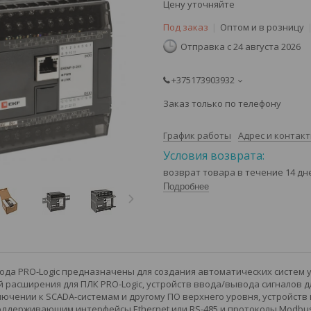
Цену уточняйте
Под заказ
Оптом и в розницу
Отправка с 24 августа 2026
+375173903932
Заказ только по телефону
График работы
Адрес и контак
возврат товара в течение 14 д
Подробнее
да PRO-Logic предназначены для создания автоматических систем 
 расширения для ПЛК PRO-Logic, устройств ввода/вывода сигналов 
лючении к SCADA-системам и другому ПО верхнего уровня, устройств
ддерживающим интерфейсы Ethernet или RS-485 и протоколы Modbus 