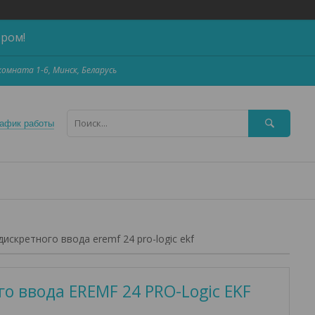
ером!
,комната 1-6, Минск, Беларусь
афик работы
искретного ввода eremf 24 pro-logic ekf
о ввода EREMF 24 PRO-Logic EKF