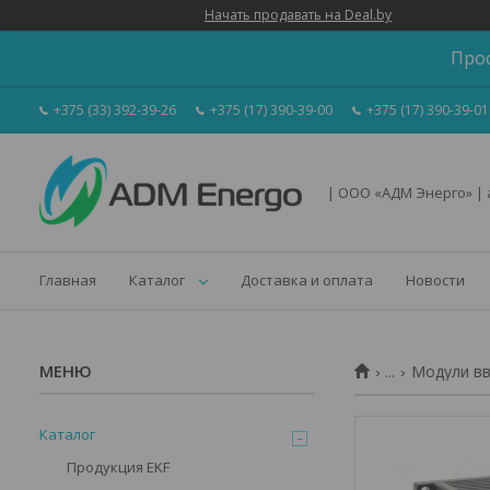
Начать продавать на Deal.by
Про
+375 (33) 392-39-26
+375 (17) 390-39-00
+375 (17) 390-39-01
| ООО «АДМ Энерго» |
Главная
Каталог
Доставка и оплата
Новости
...
Модули вво
Каталог
Продукция EKF