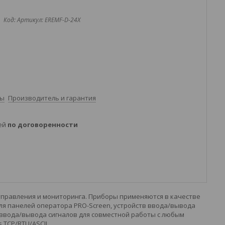
Код:
Артикул: EREMF-D-24X
ты
Производитель и гарантия
ней
по договоренности
управления и мониторинга. Приборы применяются в качестве
для панелей оператора PRO-Screen, устройств ввода/вывода
 ввода/вывода сигналов для совместной работы с любым
TCP/RTU/ASCII.