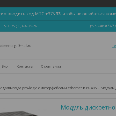
сим вводить код МТС +375
33
, чтобы не ошибаться ном
ул. Аннаева 84/7
+375 (33) 692-79-26
 admenergo@mail.ru
Гр
Блог
Контакты
О компании
да/вывода pro-logic с интерфейсами ethernet и rs-485
Модуль д
Модуль дискретног