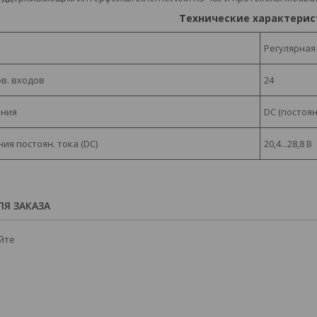
Технические характерис
Регулярная
в. входов
24
ения
DC (постоян
я постоян. тока (DC)
20,4...28,8 В
Я ЗАКАЗА
йте