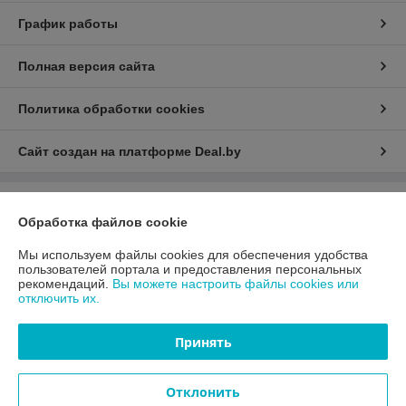
График работы
Полная версия сайта
Политика обработки cookies
Сайт создан на платформе Deal.by
Информация для покупателя
Обработка файлов cookie
Юридическое лицо:
ООО «АДМ Энерго»
220037, г. Минск, ул. Аннаева 84/7,комната 1-6
Мы используем файлы cookies для обеспечения удобства
пользователей портала и предоставления персональных
Регистрационный номер ЕГР: 193597061
рекомендаций.
Вы можете настроить файлы cookies или
отключить их.
УНП: 193597061
Регистрационный орган: Мингорисполком
Принять
Дата регистрации компании: 25.10.2021
Отклонить
Местонахождение книги жалоб и предложений: 220037, г. Минск, ул.