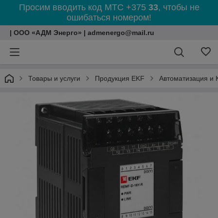
Просим вводить код МТС +375
33
, чтобы не
ошибаться номером!
| ООО «АДМ Энерго» | admenergo@mail.ru
Товары и услуги
Продукция EKF
Автоматизация и