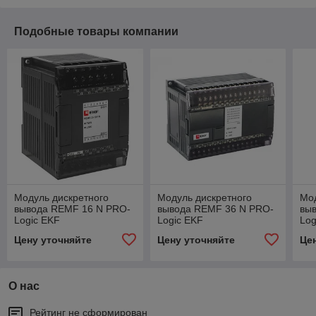
Подобные товары компании
Модуль дискретного
Модуль дискретного
Мод
вывода REMF 16 N PRO-
вывода REMF 36 N PRO-
вы
Logic EKF
Logic EKF
Log
Цену уточняйте
Цену уточняйте
Це
О нас
Рейтинг не сформирован