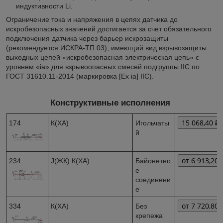
индуктивности Li.
Ограничение тока и напряжения в цепях датчика до
искробезопасных значений достигается за счет обязательного
подключения датчика через барьер искрозащиты
(рекомендуется ИСКРА-ТП.03), имеющий вид взрывозащиты
выходных цепей «искробезопасная электрическая цепь» с
уровнем «ia» для взрывоопасных смесей подгруппы IIC по
ГОСТ 31610.11-2014 (маркировка [Ex ia] IIC).
Конструктивные исполнения
15 068,40 ₽
174
К(ХА)
Игольчаты
й
от 6 913,20 
234
J(ЖК) К(ХА)
Байонетно
е
соединени
е
от 7 720,80 
334
К(ХА)
Без
крепежа