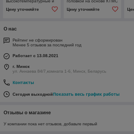
высокотемпературные и
головкой на основе КТМС
химически стойкие
EXIA
Цену уточняйте
Цену уточняйте
Це
модульные
О нас
Рейтинг не сформирован
Менее 5 отзывов за последний год
Работает с 13.08.2021
г. Минск
ул. Аннаева 84/7,комната 1-6, Минск, Беларусь
Контакты
Показать весь график работы
Сегодня выходной
Отзывы о магазине
У компании пока нет отзывов, добавьте первый