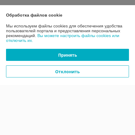
О нас
Обработка файлов cookie
Мы используем файлы cookies для обеспечения удобства
Контакты
пользователей портала и предоставления персональных
рекомендаций.
Вы можете настроить файлы cookies или
отключить их.
Доставка и оплата
Принять
График работы
Отклонить
Полная версия сайта
Политика обработки cookies
Сайт создан на платформе Deal.by
Информация для покупателя
Юридическое лицо:
ООО «АДМ Энерго»
220037, г. Минск, ул. Аннаева 84/7,комната 1-6