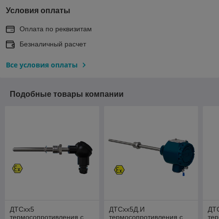
Условия оплаты
Оплата по реквизитам
Безналичный расчет
Все условия оплаты
Подобные товары компании
ДТСхх5
ДТСхх5Д.И
ДТ
термосопротивления с
термосопротивления с
тер