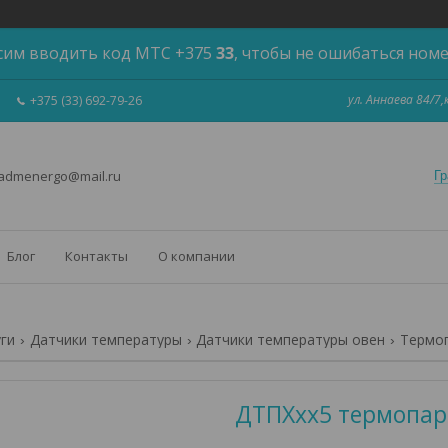
сим вводить код МТС +375
33
, чтобы не ошибаться ном
ул. Аннаева 84/7
+375 (33) 692-79-26
 admenergo@mail.ru
Гр
Блог
Контакты
О компании
уги
Датчики температуры
Датчики температуры овен
Термо
ДТПХхх5 термопар