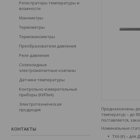
Регистраторы температуры и
влажности
Манометры
Термометры
Термоманометры
Преобразователи давления
Реле давления
Соленоидные
электромагнитные клапаны
Датчики температуры
Контрольно-измерительные
приборы (КИПиА)
Электротехническая
Предназначены для
продукция
температур – до 9
поставляется, зак
Номинальные статич
КОНТАКТЫ
ТХА (К) – для 