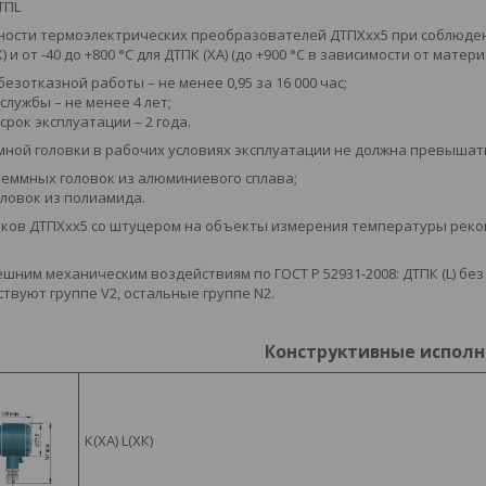
ДТПL
ости термоэлектрических преобразователей ДТПХхх5 при соблюдени
К) и от -40 до +800 °С для ДТПК (ХА) (до +900 °С в зависимости от мате
езотказной работы – не менее 0,95 за 16 000 час;
службы – не менее 4 лет;
срок эксплуатации – 2 года.
ной головки в рабочих условиях эксплуатации не должна превышат
 клеммных головок из алюминиевого сплава;
головок из полиамида.
ков ДТПХхх5 со штуцером на объекты измерения температуры рекомен
ешним механическим воздействиям по ГОСТ Р 52931-2008: ДТПК (L) б
твуют группе V2, остальные группе N2.
Конструктивные испол
К(ХА) L(ХК)