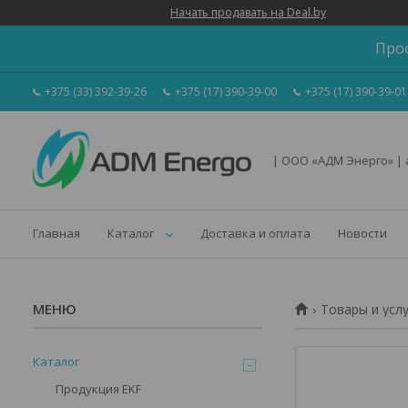
Начать продавать на Deal.by
Про
+375 (33) 392-39-26
+375 (17) 390-39-00
+375 (17) 390-39-01
| ООО «АДМ Энерго» |
Главная
Каталог
Доставка и оплата
Новости
Товары и усл
Каталог
Продукция EKF