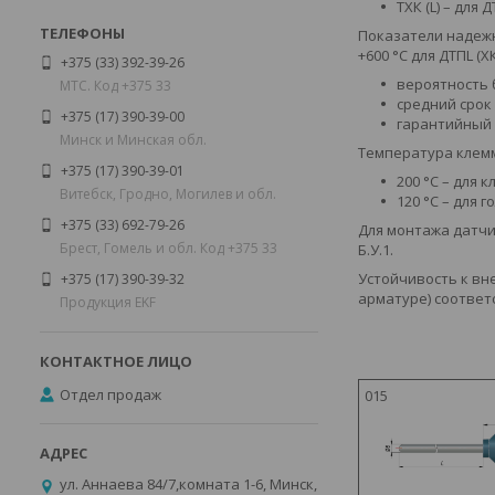
ТХК (L) – для 
Показатели надежн
+600 °С для ДТПL (Х
+375 (33) 392-39-26
вероятность б
МТС. Код +375 33
средний срок 
+375 (17) 390-39-00
гарантийный 
Минск и Минская обл.
Температура клемм
+375 (17) 390-39-01
200 °С – для
Витебск, Гродно, Могилев и обл.
120 °С – для 
+375 (33) 692-79-26
Для монтажа датчи
Брест, Гомель и обл. Код +375 33
Б.У.1.
Устойчивость к вн
+375 (17) 390-39-32
арматуре) соответс
Продукция EKF
Отдел продаж
015
ул. Аннаева 84/7,комната 1-6, Минск,