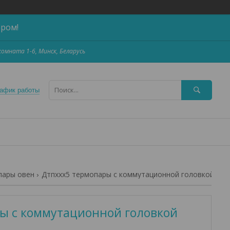
ером!
,комната 1-6, Минск, Беларусь
афик работы
пары овен
Дтпххх5 термопары с коммутационной головкой
ы с коммутационной головкой