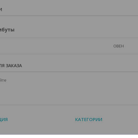
И
ибуты
ОВЕН
Я ЗАКАЗА
йте
ЦИЯ
КАТЕГОРИИ
алог
КИПиА EKF