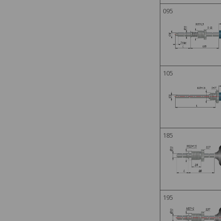
095
105
185
195