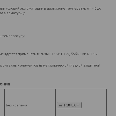
и условий эксплуатации в диапазоне температур от -40 до
риала арматуры):
ь температуру:
дуется применять гильзы ГЗ.16 и ГЗ.25, бобышки Б.П.1 и
ез монтажных элементов (в металлической гладкой защитной
нения
Без крепежа
от 1 284,00 ₽