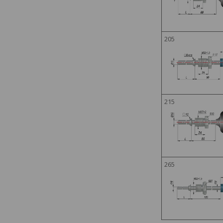
205
215
265