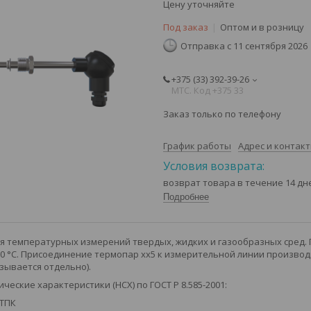
Цену уточняйте
Под заказ
Оптом и в розницу
Отправка с 11 сентября 2026
+375 (33) 392-39-26
МТС. Код +375 33
Заказ только по телефону
График работы
Адрес и контак
возврат товара в течение 14 д
Подробнее
 температурных измерений твердых, жидких и газообразных сред.
00 °С. Присоединение термопар хх5 к измерительной линии произво
азывается отдельно).
еские характеристики (НСХ) по ГОСТ Р 8.585-2001:
ДТПК