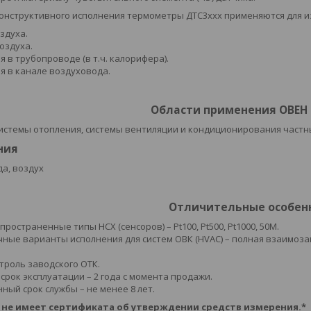
конструктивного исполнения термометры ДТС3ххх применяются для 
здуха.
оздуха.
 в трубопроводе (в т.ч. калорифера).
я в канале воздуховода.
Области применения ОВЕН
 системы отопления, системы вентиляции и кондиционирования част
ния
да, воздух
Отличительные особен
ространенные типы НСХ (сенсоров) – Pt100, Pt500, Pt1000, 50М.
ные варианты исполнения для систем ОВК (HVAC) – полная взаимо
троль заводского ОТК.
срок эксплуатации – 2 года с момента продажи.
ный срок службы – не менее 8 лет.
 не имеет сертификата об утверждении средств измерения.*