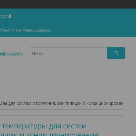
ером!
,комната 1-6, Минск, Беларусь
афик работы
Дтс3ххх - датчики температуры для систем отопления, вентиляции и кондиционирования (hvac)
 температуры для систем
ляции и кондиционирования