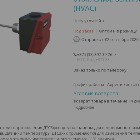
(HVAC)
Цену уточняйте
Под заказ
Оптом и в розницу
Отправка с 02 сентября 2026
+375 (33) 392-39-26
МТС. Код +375 33
Заказ только по телефону
График работы
Адрес и контак
возврат товара в течение 14 д
Подробнее
тели сопротивления ДТС3ххх предназначены для непрерывного изме
. Датчики температуры ДТС3ххх применяются для измерения темпер
ре и материалу чувствительного элемента (ЧЭ) датчика.