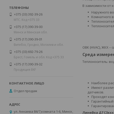
В зависимости от 
Наружного во
+375 (33) 392-39-26
Комнатного в
МТС. Код +375 33
Теплоносителя
Теплоносител
+375 (17) 390-39-00
Минск и Минская обл.
+375 (17) 390-39-01
Витебск, Гродно, Могилев и обл.
ОВК (HVAC), ЖКХ –
+375 (33) 692-79-26
Среда измере
Брест, Гомель и обл. Код +375 33
Теплоноситель: во
+375 (17) 390-39-32
Продукция EKF
Наиболее расп
Имеют различ
Отдел продаж
датчиков.
Проходят кон
Гарантийный 
Гарантирован
ул. Аннаева 84/7,комната 1-6, Минск,
Линейка ДТС3ххх