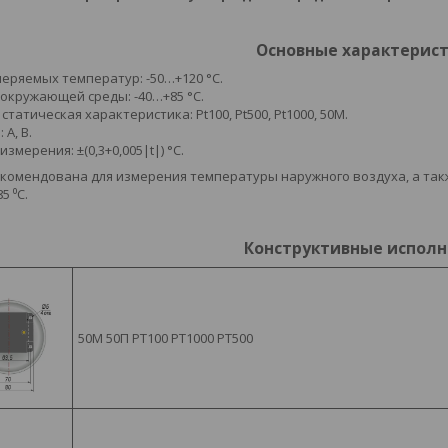
Основные характерис
еряемых температур: -50…+120 °C.
окружающей среды: -40…+85 °C.
татическая характеристика: Pt100, Pt500, Pt1000, 50М.
 А, В.
змерения: ±(0,3+0,005|t|) °С.
комендована для измерения температуры наружного воздуха, а та
5 ⁰С.
Конструктивные испол
50М 50П РТ100 РТ1000 РТ500