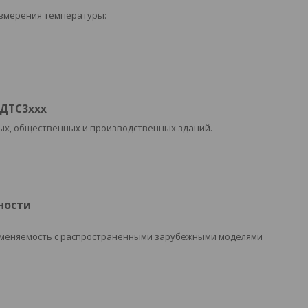
измерения температуры:
 ДТС3ххх
ных, общественных и производственных зданий.
ности
заменяемость с распространенными зарубежными моделями