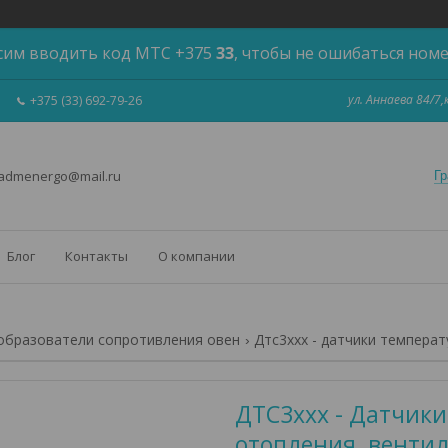
сим вводить код МТС +375
33
, чтобы не ошибаться ном
ул. Аннаева 84/7
+375 (33) 692-79-26
 admenergo@mail.ru
Гр
Блог
Контакты
О компании
бразователи сопротивления овен
ДТС3ххх - Датчики
отопления, венти