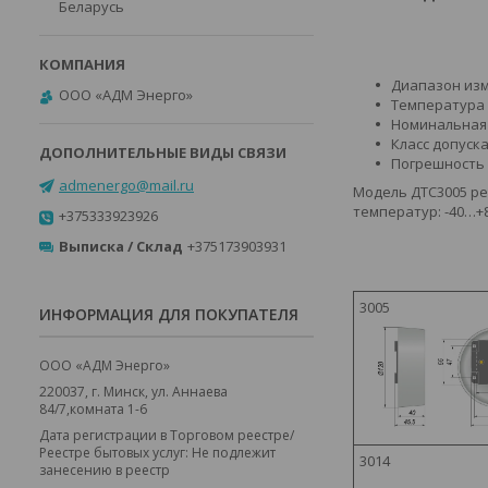
Беларусь
Диапазон изм
ООО «АДМ Энерго»
Температура 
Номинальная с
Класс допуска:
Погрешность и
admenergo@mail.ru
Модель ДТС3005 ре
температур: -40…+8
+375333923926
Выписка / Склад
+375173903931
3005
ИНФОРМАЦИЯ ДЛЯ ПОКУПАТЕЛЯ
ООО «АДМ Энерго»
220037, г. Минск, ул. Аннаева
84/7,комната 1-6
Дата регистрации в Торговом реестре/
Реестре бытовых услуг: Не подлежит
3014
занесению в реестр