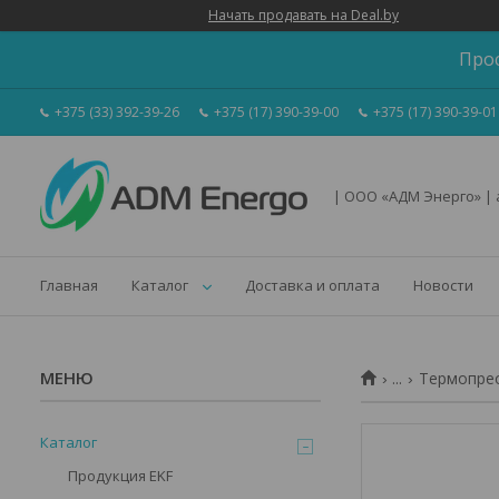
Начать продавать на Deal.by
Про
+375 (33) 392-39-26
+375 (17) 390-39-00
+375 (17) 390-39-01
| ООО «АДМ Энерго» |
Главная
Каталог
Доставка и оплата
Новости
...
Термопрео
Каталог
Продукция EKF