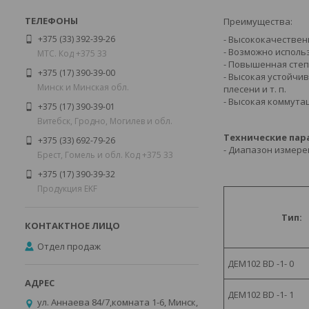
Преимущества:
+375 (33) 392-39-26
- Высококачествен
- Возможно использ
МТС. Код +375 33
- Повышенная степ
+375 (17) 390-39-00
- Высокая устойчи
Минск и Минская обл.
плесени и т. п.
- Высокая коммута
+375 (17) 390-39-01
Витебск, Гродно, Могилев и обл.
Технические пар
+375 (33) 692-79-26
- Диапазон измере
Брест, Гомель и обл. Код +375 33
+375 (17) 390-39-32
Продукция EKF
Тип:
Отдел продаж
ДЕМ102 BD -1- 0
ДЕМ102 BD -1- 1
ул. Аннаева 84/7,комната 1-6, Минск,