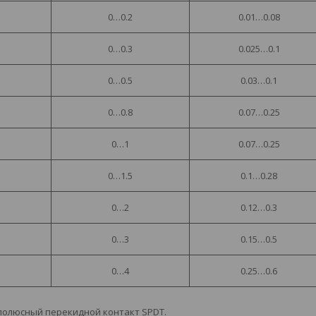
0…0.2
0.01…0.08
0…0.3
0.025…0.1
0…0.5
0.03…0.1
0…0.8
0.07…0.25
0…1
0.07…0.25
0…1.5
0.1…0.28
0…2
0.12…0.3
0…3
0.15…0.5
0…4
0.25…0.6
олюсный перекидной контакт SPDT.