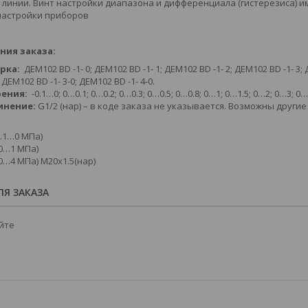
линии. Винт настройки диапазона и дифференциала (гистерезиса) 
настройки приборов
ия заказа:
арка
:
ДЕМ102 BD -1- 0; ДЕМ102 BD -1- 1; ДЕМ102 BD -1- 2; ДЕМ102 BD -1- 3; Д
; ДЕМ102 BD -1- 3-0; ДЕМ102 BD -1- 4-0.
рения
:
-0.1…0; 0…0.1; 0…0.2; 0…0.3; 0…0.5; 0…0.8; 0…1; 0…1.5; 0…2; 0…3; 
инение:
G1/2 (нар) – в коде заказа не указывается. Возможны други
 0.1…0 МПа)
 (0…1 МПа)
 (0…4 МПа) М20х1.5(нар)
Я ЗАКАЗА
йте