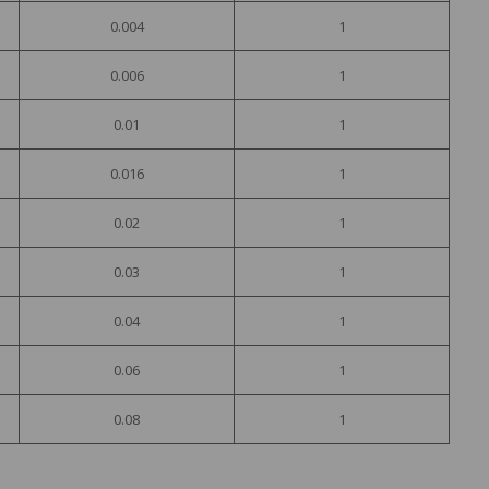
0.004
1
0.006
1
0.01
1
0.016
1
0.02
1
0.03
1
0.04
1
0.06
1
0.08
1