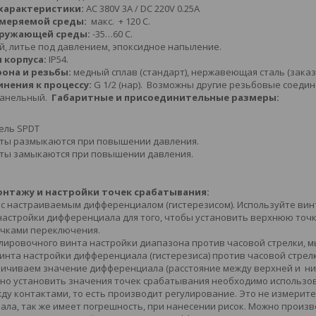
 характеристики:
AC 380V 3A / DC 220V 0.25A
змеряемой среды:
макс. + 120 С.
кружающей среды:
-35…60 С.
, литье под давлением, эпоксидное напыление.
 корпуса:
IP54.
фона и резьбы:
медный сплав (стандарт), нержавеющая сталь (заказ)
инения к процессу:
G 1/2 (нар). Возможны другие резьбовые соедин
панельный.
Габаритные и присоединительные размеры:
ель SPDT
кты размыкаются при повышении давления.
кты замыкаются при повышении давления.
онтажу и настройки точек срабатывания:
 с настраиваемым дифференциалом (гистерезисом). Используйте винт
настройки дифференциала для того, чтобы установить верхнюю точ
очками переключения.
лировочного винта настройки диапазона против часовой стрелки, 
инта настройки дифференциала (гистерезиса) против часовой стре
еличиваем значение дифференциала (расстояние между верхней и ни
чно установить значения точек срабатывания необходимо использов
у контактами, то есть производит регулирование. Это не измерите
ала, так же имеет погрешность, при нанесении рисок. Можно произ