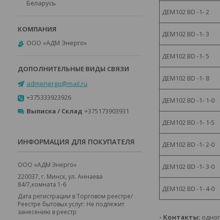
Беларусь
ДЕМ102 BD -1- 2
ДЕМ102 BD -1- 3
ООО «АДМ Энерго»
ДЕМ102 BD -1- 5
ДЕМ102 BD -1- 8
admenergo@mail.ru
+375333923926
ДЕМ102 BD -1- 1-0
Выписка / Склад
+375173903931
ДЕМ102 BD -1- 1-5
ИНФОРМАЦИЯ ДЛЯ ПОКУПАТЕЛЯ
ДЕМ102 BD -1- 2-0
ООО «АДМ Энерго»
ДЕМ102 BD -1- 3-0
220037, г. Минск, ул. Аннаева
84/7,комната 1-6
ДЕМ102 BD -1- 4-0
Дата регистрации в Торговом реестре/
Реестре бытовых услуг: Не подлежит
занесению в реестр
- Контакты:
одноп