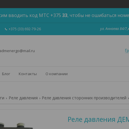
сим вводить код МТС +375
33
, чтобы не ошибаться ном
ул. Аннаева 84/7
+375 (33) 692-79-26
 admenergo@mail.ru
Гр
Блог
Контакты
О компании
уги
Реле давления
Реле давления сторонних производителей
Реле давления ДЕ