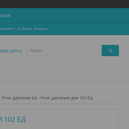
ером!
,комната 1-6, Минск, Беларусь
афик работы
Реле давления bd
Реле давления дем 102 бд
М 102 БД