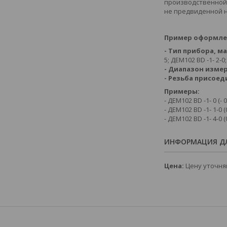
производственной 
не предвиденной 
Пример оформлен
- Тип прибора, м
5; ДЕМ102 BD -1- 2-0
- Диапазон изме
- Резьба присоед
Примеры:
- ДЕМ102 BD -1- 0 (-
- ДЕМ102 BD -1- 1-0
- ДЕМ102 BD -1- 4-0
ИНФОРМАЦИЯ ДЛ
Цена:
Цену уточня