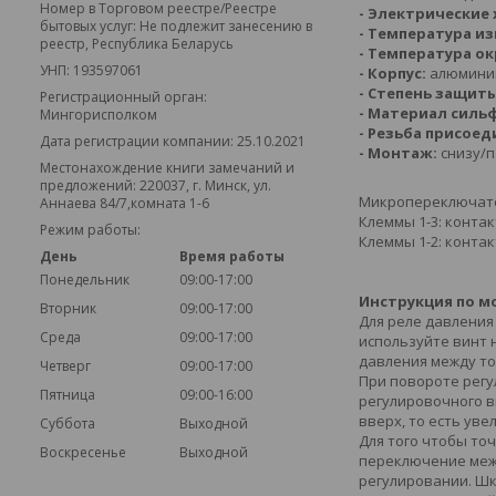
Номер в Торговом реестре/Реестре
- Электрические
бытовых услуг: Не подлежит занесению в
- Температура и
реестр, Республика Беларусь
- Температура о
УНП: 193597061
- Корпус:
алюминий
- Степень защиты
Регистрационный орган:
- Материал силь
Мингорисполком
- Резьба присоед
Дата регистрации компании: 25.10.2021
- Монтаж:
снизу/
Местонахождение книги замечаний и
предложений: 220037, г. Минск, ул.
Микропереключат
Аннаева 84/7,комната 1-6
Клеммы 1-3: конта
Режим работы:
Клеммы 1-2: конта
День
Время работы
Понедельник
09:00-17:00
Инструкция по м
Вторник
09:00-17:00
Для реле давления
Среда
09:00-17:00
используйте винт 
давления между т
Четверг
09:00-17:00
При повороте регу
Пятница
09:00-16:00
регулировочного в
вверх, то есть ув
Суббота
Выходной
Для того чтобы то
Воскресенье
Выходной
переключение межд
регулировании. Шк