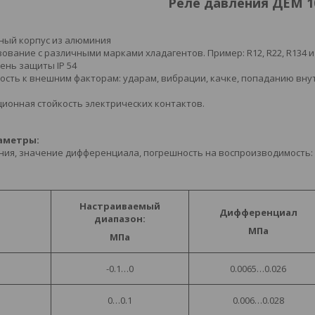
Реле давления ДЕМ 1
ный корпус из алюминия
ование с различными марками хладагентов. Пример: R12, R22, R134 и 
ень защиты IP 54
вость к внешним факторам: ударам, вибрации, качке, попаданию внут
ционная стойкость электрических контактов.
аметры:
ния, значение дифференциала, погрешность на воспроизводимость:
Настраиваемый
Дифференциал
диапазон:
МПа
МПа
-0.1…0
0.0065…0.026
0…0.1
0.006…0.028