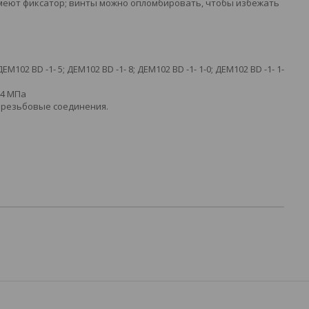
имеют фиксатор; винты можно опломбировать, чтобы избежать
ЕМ102 BD -1- 5; ДЕМ102 BD -1- 8; ДЕМ102 BD -1- 1-0; ДЕМ102 BD -1- 1-
0…4 МПа
е резьбовые соединения.