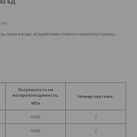
02 БД
т.п.
рь пыли и воды, воздействию соляного (морского) тумана,
Погрешность на
воспроизводимость,
Номер чертежа:
МПа
0.002
2
0.002
2