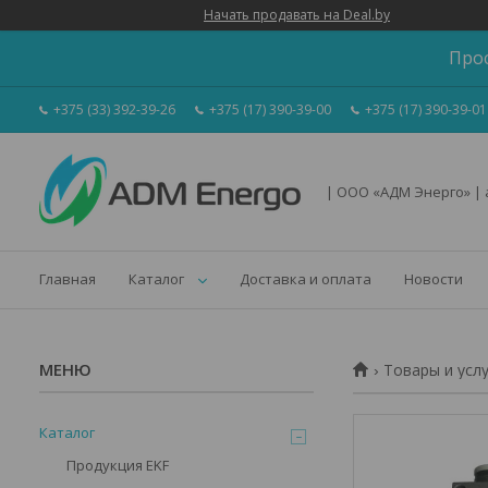
Начать продавать на Deal.by
Про
+375 (33) 392-39-26
+375 (17) 390-39-00
+375 (17) 390-39-01
| ООО «АДМ Энерго» |
Главная
Каталог
Доставка и оплата
Новости
Товары и усл
Каталог
Продукция EKF