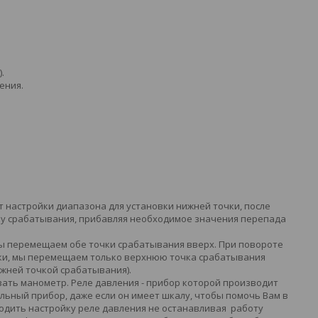
.
ения.
 настройки диапазона для установки нижней точки, после
ку срабатывания, прибавляя необходимое значения перепада
мы перемещаем обе точки срабатывания вверх. При повороте
лки, мы перемещаем только верхнюю точка срабатывания
жней точкой срабатывания).
ать манометр. Реле давления - прибор которой производит
льный прибор, даже если он имеет шкалу, чтобы помочь Вам в
водить настройку реле давления не останавливая работу