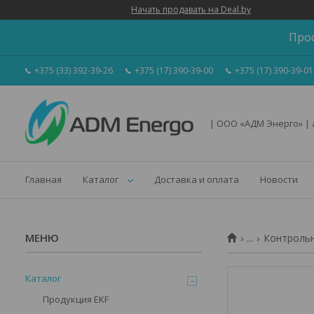
Начать продавать на Deal.by
Про
+375 (33) 392-39-26
+375 (17) 390-39-00
+375 (17) 390-39-01
| ООО «АДМ Энерго» |
Главная
Каталог
Доставка и оплата
Новости
...
Контрольн
Каталог
Продукция EKF