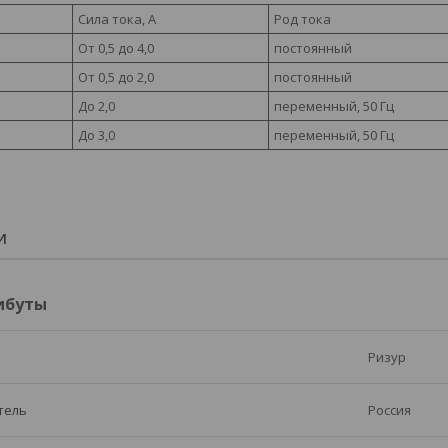
Сила тока, А
Род тока
От 0,5 до 4,0
постоянный
От 0,5 до 2,0
постоянный
До 2,0
переменный, 50 Гц
До 3,0
переменный, 50 Гц
И
ибуты
Ризур
тель
Россия