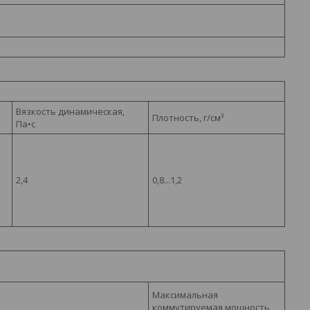
Вязкость динамическая,
Плотность, г/см³
Па•с
2,4
0,8...1,2
Максимальная
коммутируемая мощность,