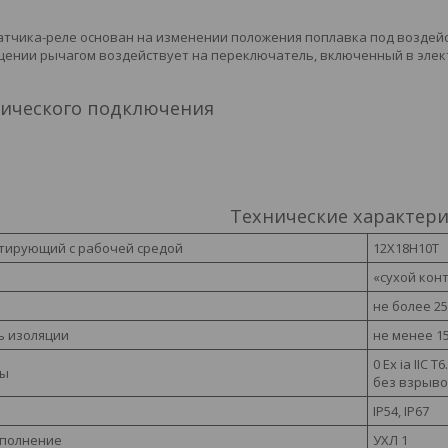
атчика-реле основан на изменении положения поплавка под возде
ении рычагом воздействует на переключатель, включенный в элект
рического подключения
Технические характер
тирующий с рабочей средой
12Х18Н10Т
«сухой кон
не более 2
ь изоляции
не менее 15
0 Ex ia IIC 
ты
без взрыв
IP54, IP67
сполнение
УХЛ 1