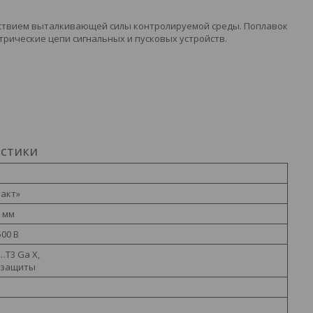
йствием выталкивающей силы контролируемой среды. Поплавок
рические цепи сигнальных и пусковых устройств.
истики
такт»
5 мм
00 В
T6…T3 Ga X,
озащиты