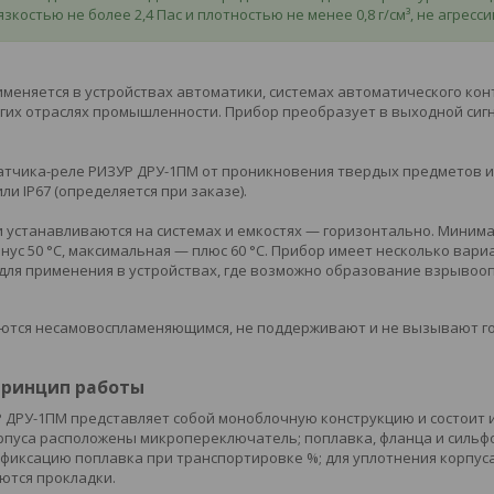
зкостью не более 2,4 Пас и плотностью не менее 0,8 г/см³, не агрес
меняется в устройствах автоматики, системах автоматического кон
гих отраслях промышленности. Прибор преобразует в выходной сигн
тчика-реле РИЗУР ДРУ-1ПМ от проникновения твердых предметов и 
или IP67 (определяется при заказе).
 устанавливаются на системах и емкостях — горизонтально. Мини
нус 50 °С, максимальная — плюс 60 °С. Прибор имеет несколько вар
 X для применения в устройствах, где возможно образование взрывоо
яются несамовоспламеняющимся, не поддерживают и не вызывают г
 принцип работы
 ДРУ-1ПМ представляет собой моноблочную конструкцию и состоит и
рпуса расположены микропереключатель; поплавка, фланца и сильфон
иксацию поплавка при транспортировке %; для уплотнения корпуса
ются прокладки.