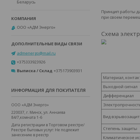
Беларусь
Принцип работы д
при своем перемещ
ООО «АДМ Энерго»
Схема элект
admenergo@mail.ru
+375333923926
Выписка / Склад
+375173903931
Материал, контак
Выходной сигнал
ИНФОРМАЦИЯ ДЛЯ ПОКУПАТЕЛЯ
Дифференциал
Электропрочност
ООО «АДМ Энерго»
220037, г. Минск, ул. Аннаева
Вид взрывозащи
84/7,комната 1-6
Дата регистрации в Торговом реестре/
Степень защиты
Реестре бытовых услуг: Не подлежит
занесению в реестр
Климатическое и