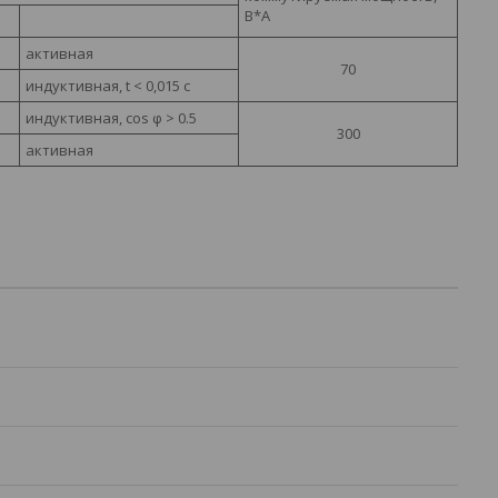
В*А
активная
70
индуктивная, t < 0,015 c
индуктивная, cos φ > 0.5
300
активная