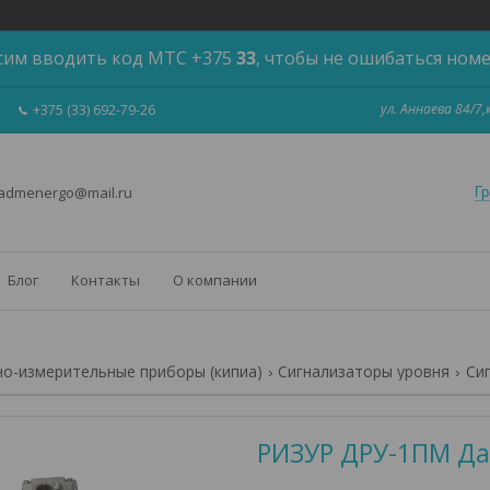
сим вводить код МТС +375
33
, чтобы не ошибаться ном
ул. Аннаева 84/7
+375 (33) 692-79-26
 admenergo@mail.ru
Гр
Блог
Контакты
О компании
о-измерительные приборы (кипиа)
Сигнализаторы уровня
Си
РИЗУР ДРУ-1ПМ Да