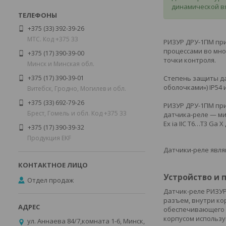
динамической вя
+375 (33) 392-39-26
МТС. Код +375 33
РИЗУР ДРУ-1ПМ при
процессами во мно
+375 (17) 390-39-00
точки контроля.
Минск и Минская обл.
+375 (17) 390-39-01
Степень защиты да
оболочками») IP54 
Витебск, Гродно, Могилев и обл.
+375 (33) 692-79-26
РИЗУР ДРУ-1ПМ при
Брест, Гомель и обл. Код +375 33
датчика-реле — ми
Ex ia IIC T6…T3 Ga
+375 (17) 390-39-32
Продукция EKF
Датчики-реле явл
Устройство и
Отдел продаж
Датчик-реле РИЗУР
разъем, внутри ко
обеспечивающего ф
корпусом использу
ул. Аннаева 84/7,комната 1-6, Минск,