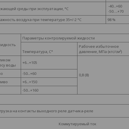
-40...+60
жающей среды при эксплуатации, °С
-50….+70
ажность воздуха при температуре 35+/-2 °С
98 %
Параметры контролируемой жидкости
жидкость
Рабочее избыточное
Температура, С°
давление, МПа (кгс/см²)
мпиком
+6...+105
весу воды
во
-50...+60
0,8 (8)
ливо
+6...+150
-50...+160
грузка на контакты выходного реле датчика-реле
Коммутируемый ток