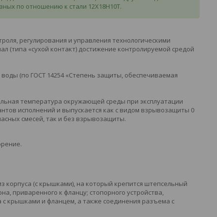
сивных по отношению к стали 12Х18Н10Т.
троля, регулирования и управления технологическими
ал (типа «сухой контакт) достижение контролируемой средой
воды (по ГОСТ 14254 «Степень защиты, обеспечиваемая
мальная температура окружающей среды при эксплуатации
иантов исполнений и выпускается как с видом взрывозащиты 0
пасных смесей, так и без взрывозащиты.
орение.
з корпуса (с крышками), на который крепится штепсельный
а, приваренного к фланцу; стопорного устройства,
 с крышками и фланцем, а также соединения разъема с