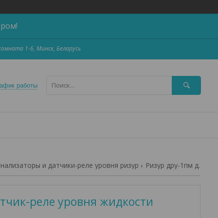
ером!
,комната 1-6, Минск, Беларусь
афик работы
гнализаторы и датчики-реле уровня ризур
Ризур дру-1пм датчик-реле уровня жидкости
тчик-реле уровня жидкости