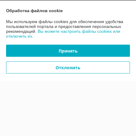
О нас
Обработка файлов cookie
Мы используем файлы cookies для обеспечения удобства
Контакты
пользователей портала и предоставления персональных
рекомендаций.
Вы можете настроить файлы cookies или
отключить их.
Доставка и оплата
Принять
График работы
Отклонить
Полная версия сайта
Политика обработки cookies
Сайт создан на платформе Deal.by
Информация для покупателя
Юридическое лицо:
ООО «АДМ Энерго»
220037, г. Минск, ул. Аннаева 84/7,комната 1-6