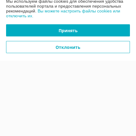
Мы используем файлы cookies для обеспечения удобства
Контакты
пользователей портала и предоставления персональных
рекомендаций.
Вы можете настроить файлы cookies или
отключить их.
Доставка и оплата
Принять
График работы
Отклонить
Полная версия сайта
Политика обработки cookies
Сайт создан на платформе Deal.by
Информация для покупателя
Юридическое лицо:
ООО «АДМ Энерго»
220037, г. Минск, ул. Аннаева 84/7,комната 1-6
Регистрационный номер ЕГР: 193597061
УНП: 193597061