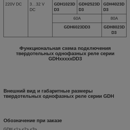
220V DC
3…32 V
GDH1023D
GDH2523D
GDH4023D
DC
D3
D3
D3
60А
80А
GDH6023DD3
GDH8023D
D3
Функциональная схема подключения
твердотельных однофазных реле серии
GDHxxxxxDD3
Внешний вид и габаритные размеры
твердотельных однофазных реле серии GDH
Обозначение при заказе
GDH <1> <2> <3>