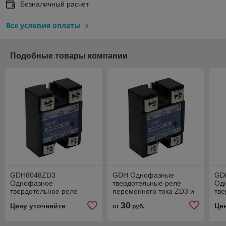
Безналичный расчет
Все условия оплаты
Подобные товары компании
GDH8048ZD3
GDH Однофазные
GD
Однофазное
твердотельные реле
Од
твердотельное реле
переменного тока ZD3 и
тве
ZA2
30
Цену уточняйте
Це
от
руб.