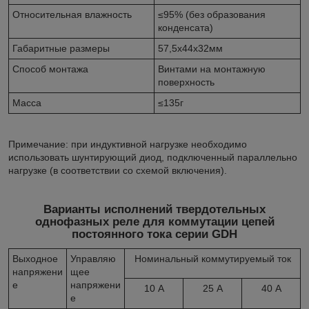
Относительная влажность
≤95% (без образования
конденсата)
Габаритные размеры
57,5х44х32мм
Способ монтажа
Винтами на монтажную
поверхность
Масса
≤135г
Примечание: при индуктивной нагрузке необходимо
использовать шунтирующий диод, подключенный параллельно
нагрузке (в соответствии со схемой включения).
Варианты исполнений твердотельных
однофазных реле для коммутации цепей
постоянного тока серии GDH
Выходное
Управляю
Номинальный коммутируемый ток
напряжени
щее
е
напряжени
10 А
25 А
40 А
е