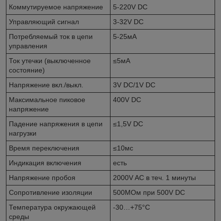
Коммутируемое напряжение
5-220V DC
Управляющий сигнал
3-32V DC
Потребляемый ток в цепи
5-25мА
управления
Ток утечки (выключенное
≤5мА
состояние)
Напряжение вкл./выкл.
3V DC/1V DC
Максимальное пиковое
400V DC
напряжение
Падение напряжения в цепи
≤1,5V DC
нагрузки
Время переключения
≤10мс
Индикация включения
есть
Напряжение пробоя
2000V AC в теч. 1 минуты
Сопротивление изоляции
500МОм при 500V DC
Температура окружающей
-30…+75°C
среды