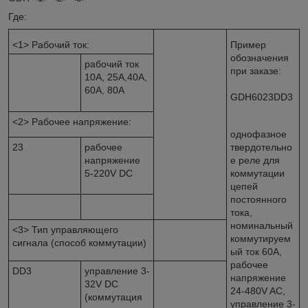
Где:
<1> Рабочий ток:
Пример
обозначения
рабочий ток
при заказе:
10А, 25А,40А,
60А, 80А
GDH6023DD3
<2> Рабочее напряжение:
однофазное
23
рабочее
твердотельно
напряжение
е реле для
5-220V DC
коммутации
цепей
постоянного
тока,
номинальный
<3> Тип управляющего
коммутируем
сигнала (способ коммутации)
ый ток 60А,
рабочее
DD3
управление 3-
напряжение
32V DC
24-480V AC,
(коммутация
управление 3-