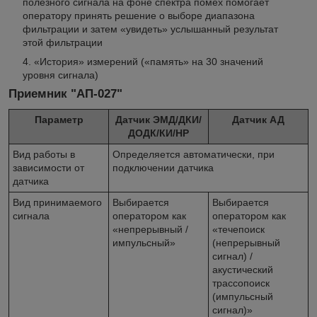
полезного сигнала на фоне спектра помех помогает
оператору принять решение о выборе диапазона
фильтрации и затем «увидеть» услышанный результат
этой фильтрации
«История» измерений («память» на 30 значений
уровня сигнала)
Приемник "АП-027"
Параметр
Датчик ЭМД/ДКИ/
Датчик АД
ДОДК/КИ/НР
Вид работы в
Определяется автоматически, при
зависимости от
подключении датчика
датчика
Вид принимаемого
Выбирается
Выбирается
сигнала
оператором как
оператором как
«непрерывный /
«течепоиск
импульсный»
(непрерывный
сигнал) /
акустический
трассопоиск
(импульсный
сигнал)»