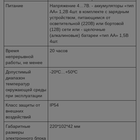
Питание
Напряжение 4…7В. - аккумуляторы «тип
АА» 1,2В 4шт. в комплекте с зарядным
устройством, питающимся от
осветительной (220В) или бортовой
(12В) сети или - щелочные
(алкалиновые) батареи «тип АА» 1,5В
4шт.
Время
20 часов
непрерывной
работы, не менее
Допустимый
-20ºС…+50ºС
диапазон
температур
окружающей среды
при эксплуатации
Класс защиты от
IP54
внешних
воздействий
Габаритные
220*102*42 мм
размеры
электронного блока