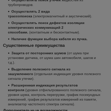
Осуществлять поиск утечек
жидкостей из
трубопроводов.
Осуществлять 2 вида
трассопоиска
(электромагнитный и акустический).
Осуществлять поиск дефектов изоляции
электрических коммуникаций 2
способами.
(контактным и бесконтактным).
Наличие функции выбора кабеля из пучка.
Существенные преимущества
Защита от посторонних шумов
(от шума при
установке датчика, от шума шин автомобиля, шагов и
т.д.).
Выделение полезного сигнала из
зашумленного
(отдельная индикация уровня полезного
сигнала утечки).
Расширенная индикация результатов
контроля
(уровня отфильтрованного полезного сигнала,
уровня шума, контроль перегрузки, график посекундных
измерений, график результатов измерений из памяти,
анализатор частотного спектра сигнала).
Дополнительные возможности