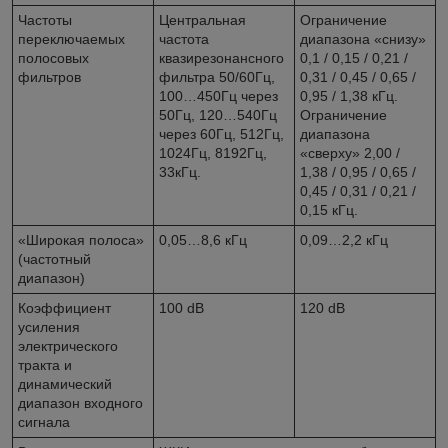
Частоты
Центральная
Ограничение
переключаемых
частота
диапазона «снизу»
полосовых
квазирезонансного
0,1 / 0,15 / 0,21 /
фильтров
фильтра 50/60Гц,
0,31 / 0,45 / 0,65 /
100…450Гц через
0,95 / 1,38 кГц.
50Гц, 120…540Гц
Ограничение
через 60Гц, 512Гц,
диапазона
1024Гц, 8192Гц,
«сверху» 2,00 /
33кГц.
1,38 / 0,95 / 0,65 /
0,45 / 0,31 / 0,21 /
0,15 кГц.
«Широкая полоса»
0,05…8,6 кГц
0,09…2,2 кГц
(частотный
диапазон)
Коэффициент
100 dB
120 dB
усиления
электрического
тракта и
динамический
диапазон входного
сигнала