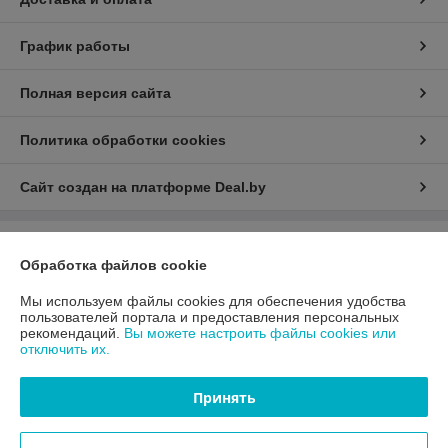
График работы
Полная версия сайта
Политика обработки cookies
Сайт создан на платформе Deal.by
Информация для покупателя
Обработка файлов cookie
Юридическое лицо:
ООО «АДМ Энерго»
220037, г. Минск, ул. Аннаева 84/7,комната 1-6
Мы используем файлы cookies для обеспечения удобства
пользователей портала и предоставления персональных
Регистрационный номер ЕГР: 193597061
рекомендаций.
Вы можете настроить файлы cookies или
отключить их.
УНП: 193597061
Регистрационный орган: Мингорисполком
Принять
Дата регистрации компании: 25.10.2021