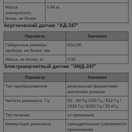
Масса
0,46 кг
электронного
блока, не более
Акустический датчик "АД-247"
Параметр
Значение
Габаритные размеры
60х130
прибора, не более, мм
Масса, не более, кг
0,95
Электромагнитный датчик "ЭМД-247"
Параметр
Значение
Тип преобразователя
резонансная ферритовая
магнитная антенна
Частота резонанса, Гц
50…60 Гц /100 Гц / 512 Гц /
1024 Гц / 8192 Гц / 33 кГц
Тип питания
от приемника
Коммутация резонанса
принудительная (управляется
приемником)