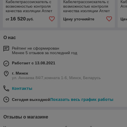
Кабелетрассоискатель с
Кабелетрассоискатель с
Каб
возможностью контроля
возможностью контроля
Атл
качества изоляции Атлет
качества изоляции Атлет
АГ-319СКИН
АГ-319СКИМ
16 520
Цену уточняйте
Це
от
руб.
(морозоустойчивый)
О нас
Рейтинг не сформирован
Менее 5 отзывов за последний год
Работает с 13.08.2021
г. Минск
ул. Аннаева 84/7,комната 1-6, Минск, Беларусь
Контакты
Показать весь график работы
Сегодня выходной
Отзывы о магазине