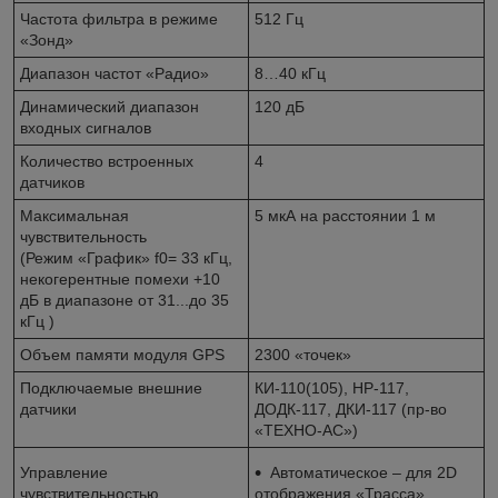
Частота фильтра в режиме
512 Гц
«Зонд»
Диапазон частот «Радио»
8…40 кГц
Динамический диапазон
120 дБ
входных сигналов
Количество встроенных
4
датчиков
Максимальная
5 мкА на расстоянии 1 м
чувствительность
(Режим «График» f0= 33 кГц,
некогерентные помехи +10
дБ в диапазоне от 31...до 35
кГц )
Объем памяти модуля GPS
2300 «точек»
Подключаемые внешние
КИ-110(105), НР-117,
датчики
ДОДК-117, ДКИ-117 (пр-во
«ТЕХНО-АС»)
Управление
Автоматическое – для 2D
чувствительностью
отображения «Трасса»