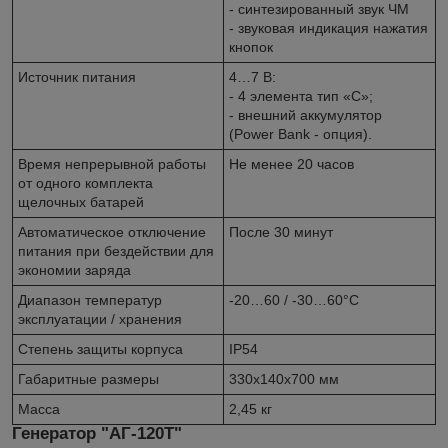
- синтезированный звук ЧМ
- звуковая индикация нажатия
кнопок
Источник питания
4…7 В:
- 4 элемента тип «С»;
- внешний аккумулятор
(Power Bank - опция).
Время непрерывной работы
Не менее 20 часов
от одного комплекта
щелочных батарей
Автоматическое отключение
После 30 минут
питания при бездействии для
экономии заряда
Диапазон температур
-20…60 / -30…60°С
эксплуатации / хранения
Степень защиты корпуса
IP54
Габаритные размеры
330х140х700 мм
Масса
2,45 кг
Генератор "АГ-120Т"