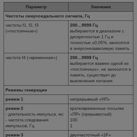
Параметр
Значение
Частоты синусоидального сигнала, Гц
частоты f1, f2, f3
200…9999 Гц
(«постоянные»)
выбираются в диапазоне с
дискретностью 1 Гц и
точностью ±0,05%, заносятся
в энергонезависимую память
частота f4 («временная»)
200…9999 Гц
выбирается взамен одной из
«постоянных», не заносится в
память, существует до
выключения питания.
Режимы генерации
режим 1
непрерывный «НП»
режим 2
кратковременные посылки
- длительность импульса, мс
«ПР» (прерывистый)
- частота следования
100
импульсов, Гц
1
режим 3
двухчастотный «2F»