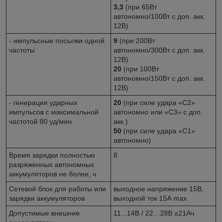
3,3
(при 65Вт
автономно/100Вт с доп. акк.
12В)
- импульсные посылки одной
9
(при 200Вт
частоты
автономно/300Вт с доп. акк.
12В)
20
(при 100Вт
автономно/150Вт с доп. акк.
12В)
- генерация ударных
20
(при силе удара «С2»
импульсов с максимальной
автономно или «С3» с доп.
частотой 80 уд/мин
акк.)
50
(при силе удара «С1»
автономно)
Время зарядки полностью
8
разряженных автономных
аккумуляторов не более, ч
Сетевой блок для работы или
выходное напряжение 15В,
зарядки аккумуляторов
выходной ток 15А max
Допустимые внешние
11...14В / 22…28В ≥21Ач