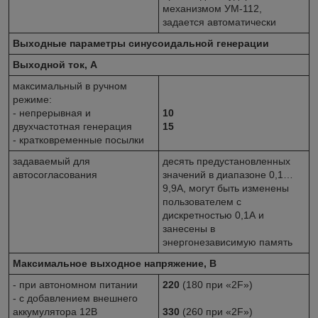
механизмом УМ-112,
задается автоматически
Выходные параметры синусоидальной генерации
Выходной ток, А
максимальный в ручном
режиме:
- непрерывная и
10
двухчастотная генерация
15
- кратковременные посылки
задаваемый для
десять предустановленных
автосогласования
значений в диапазоне 0,1…
9,9А, могут быть изменены
пользователем с
дискретностью 0,1А и
занесены в
энергонезависимую память
Максимальное выходное напряжение, В
- при автономном питании
220
(180 при «2F»)
- с добавлением внешнего
аккумулятора 12В
330
(260 при «2F»)