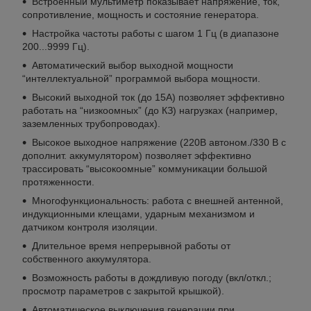
Встроенный мультиметр показывает напряжение, ток,
сопротивление, мощность и состояние генератора.
Настройка частоты работы с шагом 1 Гц (в диапазоне
200...9999 Гц).
Автоматический выбор выходной мощности
“интеллектуальной” программой выбора мощности.
Высокий выходной ток (до 15А) позволяет эффективно
работать на “низкоомных” (до КЗ) нагрузках (например,
заземленных трубопроводах).
Высокое выходное напряжение (220В автоном./330 В с
дополнит. аккумулятором) позволяет эффективно
трассировать “высокоомные” коммуникации большой
протяженности.
Многофункциональность: работа с внешней антенной,
индукционными клещами, ударным механизмом и
датчиком контроля изоляции.
Длительное время непрерывной работы от
собственного аккумулятора.
Возможность работы в дождливую погоду (вкл/откл.;
просмотр параметров с закрытой крышкой).
Автоматическое выключения генерации при