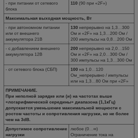
- при питании от сетевого
110
(90 при «2F»)
блока
Максимальная выходная мощность, Вт
- при автономном питании
130
непрерывно на 1,3…300
или от внешнего
Ом и «2F» на 1,3…200 Ом /
аккумулятора 21В
200 импульсы на 0,8…200 Ом
- с добавлением внешнего
200
непрерывно на 2,0…150
аккумулятора 12В
Ом и «2F» на 2,0…300 Ом /
300 импульсы на 1,3…300 Ом
- от сетевого блока (СБП)
100
на 1,0…120
Ом_непрерывно / импульсы
или на 1,3…80 Ом при «2F»
ПРИМЕЧАНИЕ.
При неполной зарядке или (и) на частотах выше
«логарифмической середины» диапазона (1,1кГц)
допускается уменьшение максимальной мощности с
ростом частоты и сопротивления нагрузки, но не более
чем на 3dB.
Допустимое сопротивление
любое (0…∞)
нагрузки
Ограничение тока на