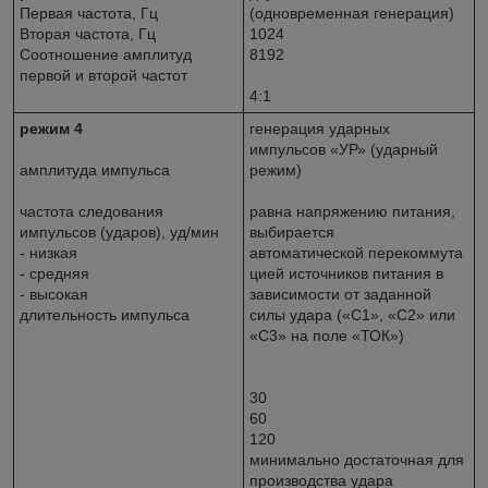
Первая частота, Гц
(одновременная генерация)
Вторая частота, Гц
1024
Соотношение амплитуд
8192
первой и второй частот
4:1
режим 4
генерация ударных
импульсов «УР» (ударный
амплитуда импульса
режим)
частота следования
равна напряжению питания,
импульсов (ударов), уд/мин
выбирается
- низкая
автоматической перекоммута
- средняя
цией источников питания в
- высокая
зависимости от заданной
длительность импульса
силы удара («С1», «С2» или
«С3» на поле «ТОК»)
30
60
120
минимально достаточная для
производства удара