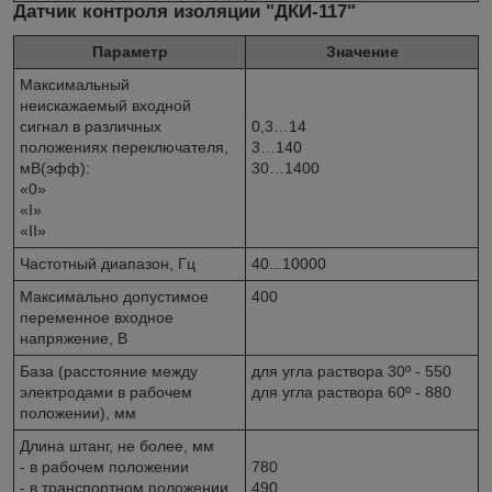
Датчик контроля изоляции "ДКИ-117"
Параметр
Значение
Максимальный
неискажаемый входной
сигнал в различных
0,3…14
положениях переключателя,
3…140
мВ(эфф):
30…1400
«0»
«I»
«II»
Частотный диапазон, Гц
40...10000
Максимально допустимое
400
переменное входное
напряжение, В
База (расстояние между
для угла раствора 30º - 550
электродами в рабочем
для угла раствора 60º - 880
положении), мм
Длина штанг, не более, мм
- в рабочем положении
780
- в транспортном положении
490