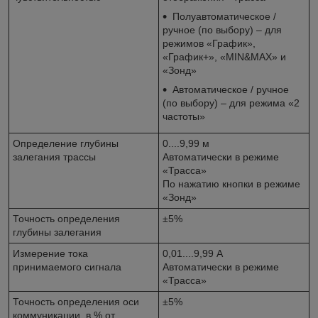
Полуавтоматическое /
ручное (по выбору) – для
режимов «График»,
«График+», «MIN&MAX» и
«Зонд»
Автоматическое / ручное
(по выбору) – для режима «2
частоты»
Определение глубины
0....9,99 м
залегания трассы
Автоматически в режиме
«Трасса»
По нажатию кнопки в режиме
«Зонд»
Точность определения
±5%
глубины залегания
Измерение тока
0,01....9,99 А
принимаемого сигнала
Автоматически в режиме
«Трасса»
Точность определения оси
±5%
коммуникации, в % от