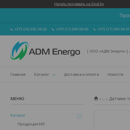
Начать продавать на Deal.by
Про
+375 (33) 392-39-26
+375 (17) 390-39-00
+375 (17) 390-39-01
| ООО «АДМ Энерго» |
Главная
Каталог
Доставка и оплата
Новости
...
Датчики т
Каталог
Продукция EKF