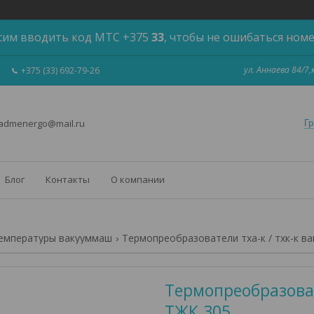
сим вводить код МТС +375
33
, чтобы не ошибаться ном
ул. Аннаева 84/7
+375 (33) 692-79-26
 admenergo@mail.ru
Гр
Блог
Контакты
О компании
емпературы вакууммаш
Термопреобразователи тха-к / тхк-к в
Термопреобразоват
ТЖК.305