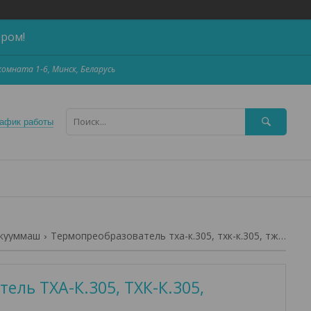
ером!
,комната 1-6, Минск, Беларусь
афик работы
акууммаш
Термопреобразователь тха-к.305, тхк-к.305, тжк.305
ель ТХА-К.305, ТХК-К.305,