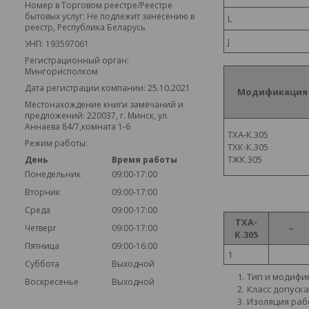
Номер в Торговом реестре/Реестре
бытовых услуг: Не подлежит занесению в
L
реестр, Республика Беларусь
J
УНП: 193597061
Регистрационный орган:
Мингорисполком
Дата регистрации компании: 25.10.2021
Модификация
Местонахождение книги замечаний и
предложений: 220037, г. Минск, ул.
Аннаева 84/7,комната 1-6
ТХА-К.305
Режим работы:
ТХК-К.305
ТЖК.305
День
Время работы
Понедельник
09:00-17:00
Вторник
09:00-17:00
Среда
09:00-17:00
ТХА-
Четверг
09:00-17:00
–
К.305
Пятница
09:00-16:00
1
Суббота
Выходной
Тип и модифи
Воскресенье
Выходной
Класс допуска
Изоляция раб