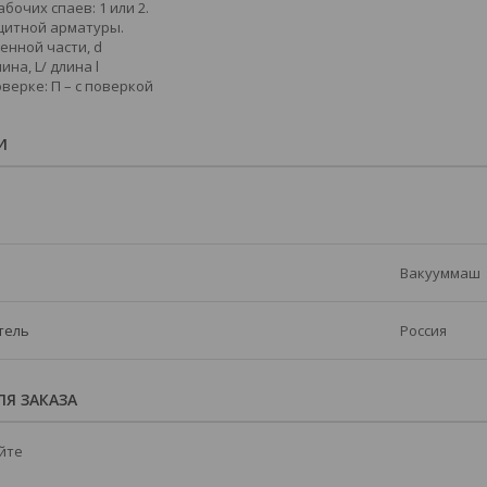
бочих спаев: 1 или 2.
щитной арматуры.
енной части, d
на, L/ длина l
верке: П – с поверкой
И
Вакууммаш
тель
Россия
Я ЗАКАЗА
йте