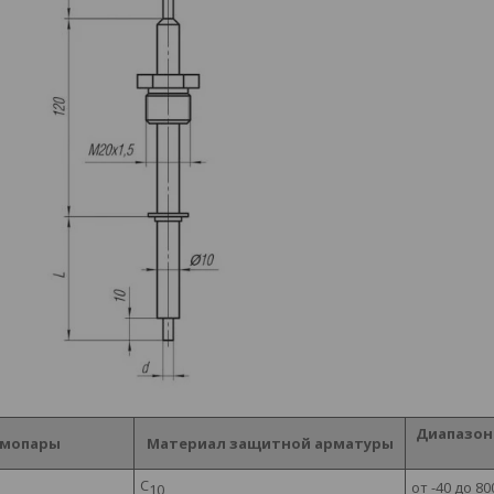
Диапазон
рмопары
Материал защитной арматуры
С
от -40 до 80
10