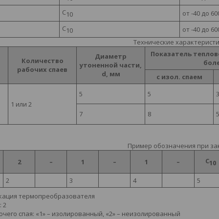
С
от -40 до 60
10
С
от -40 до 60
10
Технические характерист
Показатель теплово
Диаметр
Количество
бол
утоненной части,
рабочих спаев
d, мм
с изол. спаем
5
5
1 или 2
7
8
Пример обозначения при за
С
2
–
1
–
1
–
10
2
3
4
5
кация термопреобразователя
: 2
очего спая: «1» – изолированный, «2» – неизолированный