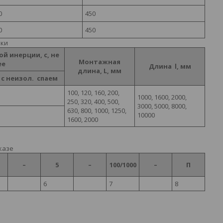
0
450
0
450
ики
й инерции, с, не
Монтажная
ее
Длина l, мм
длина, L, мм
с неизол. спаем
100, 120, 160, 200,
3
1000, 1600, 2000,
250, 320, 400, 500,
3000, 5000, 8000,
630, 800, 1000, 1250,
10000
5
1600, 2000
казе
–
5
–
100/1000
–
П
6
7
8