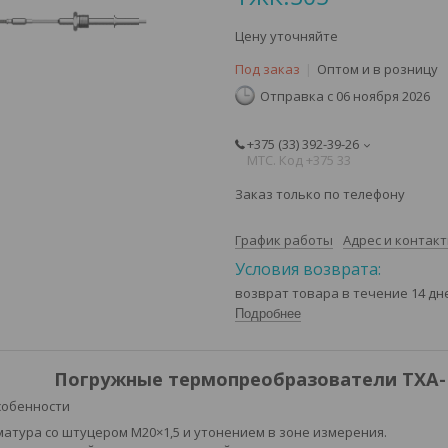
Цену уточняйте
Под заказ
Оптом и в розницу
Отправка с 06 ноября 2026
+375 (33) 392-39-26
МТС. Код +375 33
Заказ только по телефону
График работы
Адрес и контак
возврат товара в течение 14 д
Подробнее
Погружные термопреобразователи ТХА-К.
собенности
атура со штуцером М20×1,5 и утонением в зоне измерения.