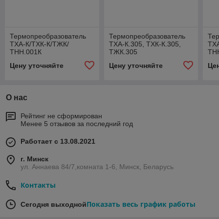
Термопреобразователь
Термопреобразователь
Те
ТХА-К/ТХК-К/ТЖК/
ТХА-К.305, ТХК-К.305,
ТХА
ТНН.001К
ТЖК.305
ТН
Цену уточняйте
Цену уточняйте
Це
О нас
Рейтинг не сформирован
Менее 5 отзывов за последний год
Работает с 13.08.2021
г. Минск
ул. Аннаева 84/7,комната 1-6, Минск, Беларусь
Контакты
Показать весь график работы
Сегодня выходной