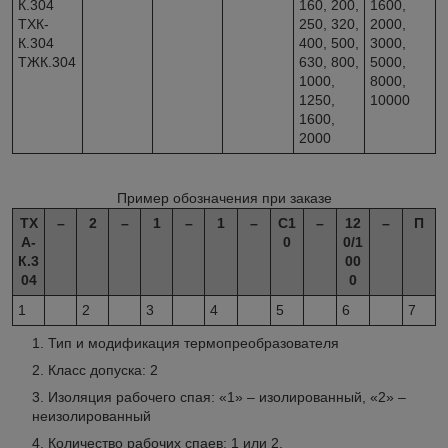
К.304
160, 200,
1600,
ТХК-
250, 320,
2000,
К.304
400, 500,
3000,
ТЖК.304
630, 800,
5000,
1000,
8000,
1250,
10000
1600,
2000
Пример обозначения при заказе
ТХ
–
2
–
1
–
1
–
С
1
–
12
–
П
А-
0
0/1
К.3
00
04
0
1
2
3
4
5
6
7
Тип и модификация термопреобразователя
Класс допуска: 2
Изоляция рабочего спая: «1» – изолированный, «2» –
неизолированный
Количество рабочих спаев: 1 или 2.