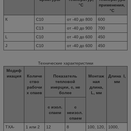
°С
применения,
°С
К
С
10
от -40 до 800
600
С
13
от -40 до 900
700
L
С
10
от -40 до 600
450
J
С
10
от -40 до 600
450
Технические характеристики
Модиф
икация
Количе
Показатель
Монтаж
Длина l,
ство
тепловой
ная
мм
рабочи
инерции, с, не
длина,
х спаев
более
L, мм
с изол.
с
спаем
неизол.
спаем
ТХА-
1 или 2
12
8
100, 120,
1000,