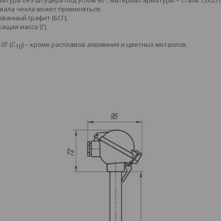
иала чехла может применяться:
ванный графит (БСГ);
ащая масса (Г);
0Т (С
) – кроме расплавов алюминия и цветных металлов.
10