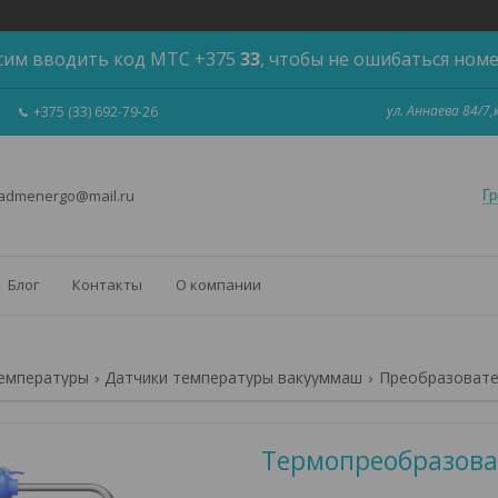
сим вводить код МТС +375
33
, чтобы не ошибаться ном
ул. Аннаева 84/7
+375 (33) 692-79-26
 admenergo@mail.ru
Гр
Блог
Контакты
О компании
емпературы
Датчики температуры вакууммаш
Преобразовате
Термопреобразова