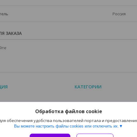
тель
Россия
Я ЗАКАЗА
йте
ЦИЯ
КАТЕГОРИИ
алог
КИПиА EKF
Обработка файлов cookie
аемые вопросы (FAQ)
Счетчики моточасов
 для обеспечения удобства пользователей портала и предоставлени
Вы можете настроить файлы cookies или отключить их.
Сайт создан на платформе Deal.by