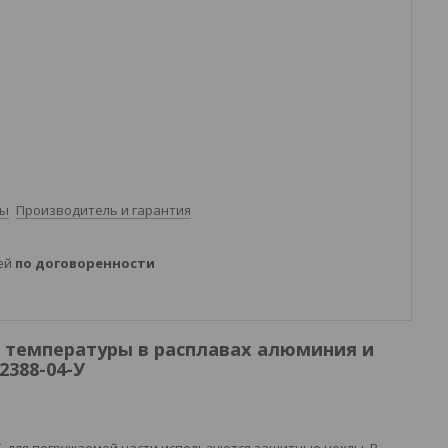
ты
Производитель и гарантия
ней
по договоренности
 температуры в расплавах алюминия и
388-04-У
Т, для погружаемой части используются защитные чехлы. В