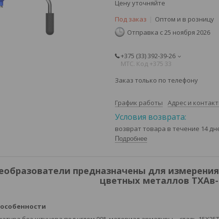
Цену уточняйте
Под заказ
Оптом и в розницу
Отправка с 25 ноября 2026
+375 (33) 392-39-26
МТС. Код +375 33
Заказ только по телефону
График работы
Адрес и контак
возврат товара в течение 14 д
Подробнее
еобразователи предназначены для измерения
цветных металлов ТХАв-2
 особенности
атура без штуцера под углом 90°, материал арматуры – сталь 15Х25