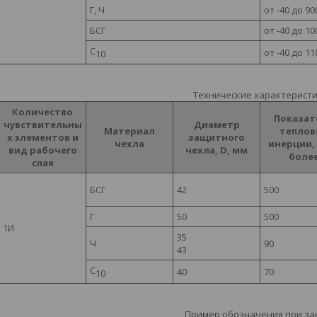
Г, Ч
от -40 до 90
БСГ
от -40 до 10
С
от -40 до 11
10
Технические характерист
Количество
Показат
чувствительны
Диаметр
Материал
теплов
х элементов и
защитного
чехла
инерции, 
вид рабочего
чехла, D, мм
боле
спая
БСГ
42
500
Г
50
500
1И
35
Ч
90
43
С
40
70
10
Пример обозначения при за