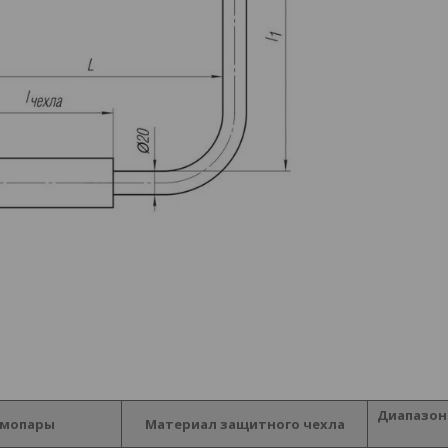
Диапазон
рмопары
Материал защитного чехла