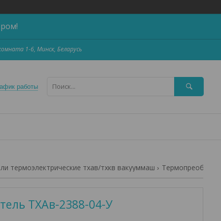
ером!
,комната 1-6, Минск, Беларусь
афик работы
ли термоэлектрические тхав/тхкв вакууммаш
Термопреобразователь тхав-2388-04-у
тель ТХАв-2388-04-У