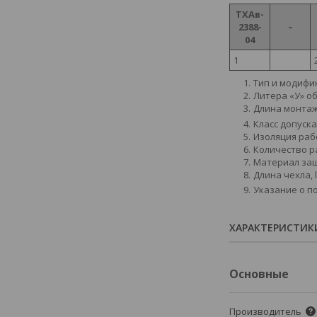
ТХАв-
2388-
–
04
1
Тип и модифи
Литера «У» о
Длина монтажн
Класс допуска
Изоляция раб
Количество р
Материал защ
Длина чехла, l
Указание о по
ХАРАКТЕРИСТИК
Основные
Производитель