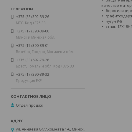
качестве матер
боросилициро
графитсодерж
+375 (33) 392-39-26
чугун (Ч);
МТС. Код +375 33
сталь 12Х18Н1
+375 (17) 390-39-00
Минск и Минская обл.
+375 (17) 390-39-01
Витебск, Гродно, Могилев и обл.
+375 (33) 692-79-26
Брест, Гомель и обл. Код +375 33
+375 (17) 390-39-32
Продукция EKF
Отдел продаж
ул. Аннаева 84/7,комната 1-6, Минск,