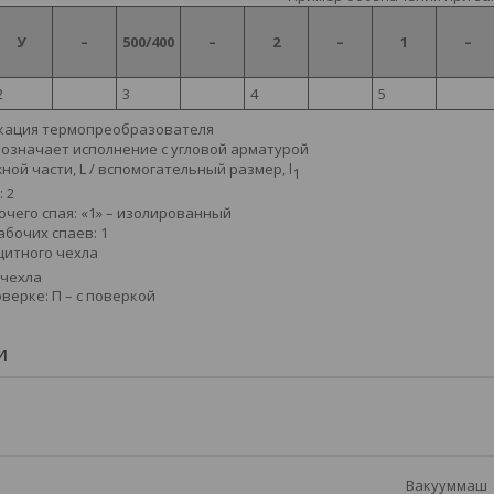
У
–
500/400
–
2
–
1
–
2
3
4
5
кация термопреобразователя
бозначает исполнение с угловой арматурой
ой части, L / вспомогательный размер, l
1
: 2
очего спая: «1» – изолированный
абочих спаев: 1
итного чехла
чехла
верке: П – с поверкой
И
Вакууммаш