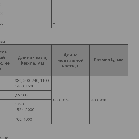
0
–
00
–
00
–
ики
ель
Длина
ой
Длина чехла,
Размер l
, мм
монтажной
1
с, не
lчехла, мм
части, L
е
380, 500, 740, 1100,
1460, 1600
до 1600
800÷3150
400, 800
1250
1524; 2000
700; 1000
казе