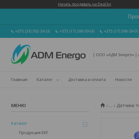
Начать продавать на Deal.by
Про
+375 (33) 392-39-26
+375 (17) 390-39-00
+375 (17) 390-39-01
| ООО «АДМ Энерго» |
Главная
Каталог
Доставка и оплата
Новости
...
Датчики т
Каталог
Продукция EKF