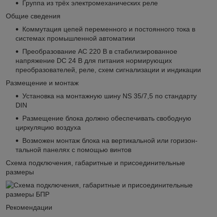
Группа из трёх элек­т­ро­ме­ха­ни­чес­ких реле
Общие сведения
Коммутация цепей переменного и постоянного тока в
системах промышленной автоматики
Преобразование АС 220 В в стабилизированное
напряжение DC 24 В для питания нормирующих
преобразователей, реле, схем сигнализации и индикации
Размещение и монтаж
Установка на монтажную шину NS 35/7,5 по стандарту
DIN
Раз­ме­ще­ние блока дол­ж­но обес­пе­чи­вать сво­бод­ную
цир­ку­ля­цию воз­ду­ха
Возможен монтаж блока на вер­ти­каль­ной или го­ри­зон­
таль­ной па­не­лях с по­мо­щью вин­тов
Схема подключения, габаритные и присоединительные
размеры
Рекомендации