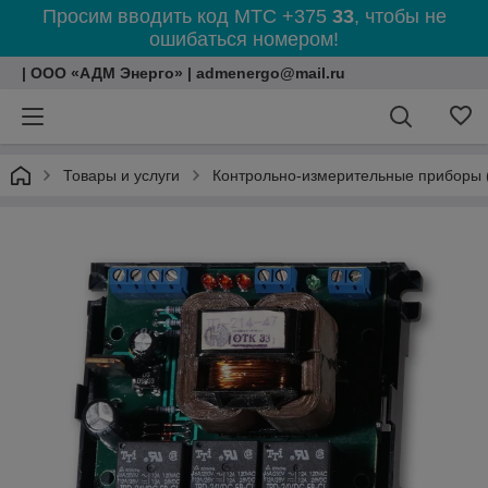
Просим вводить код МТС +375
33
, чтобы не
ошибаться номером!
| ООО «АДМ Энерго» | admenergo@mail.ru
Товары и услуги
Контрольно-измерительные приборы 