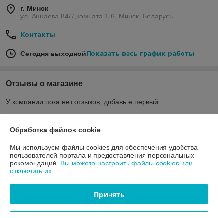
г. Минск
ул. Аннаева 84/7,комната 1-6, Минск, Беларусь
Контакты
Показать весь график работы
Сегодня выходной
Отзывы о магазине
У компании пока нет отзывов, добавьте первый
Обработка файлов cookie
О нас
Мы используем файлы cookies для обеспечения удобства
Контакты
пользователей портала и предоставления персональных
рекомендаций.
Вы можете настроить файлы cookies или
отключить их.
Доставка и оплата
Принять
График работы