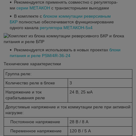
Рекомендуется при­ме­нять со­вме­с­т­но с ре­гу­ля­то­ра­
ми
се­рии МЕТАКОН
с транзисторными выходами
В комплекте с
блоком коммутации реверсивным
БКР
полностью обеспечивается функционирование
одного канала
регулятора МЕТАКОН-5х4
Рекомендуется использовать в новых проектах
блоки
питания и реле PSM/4R-36-24
Технические характеристики
Группа реле:
Количество реле в блоке
3
Напряжение и ток
24 В, 25 мА
срабатывания реле
Допустимые напряжение и ток коммутации реле при активной
нагрузке:
Постоянное напряжение
28 В / 8 А
Переменное напряжение
120 В / 5 А