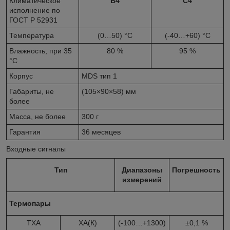
Климатическое
В4
С4
исполнение по
ГОСТ Р 52931
Температура
(0…50) °С
(-40…+60) °С
Влажность, при 35
80 %
95 %
°С
Корпус
MDS тип 1
Габариты, не
(105×90×58) мм
более
Масса, не более
300 г
Гарантия
36 месяцев
Входные сигналы
Тип
Диапазоны
Погреш­ность
измерений
Термопары
ТХА
ХА(К)
(-100…+1300)
±0,1 %