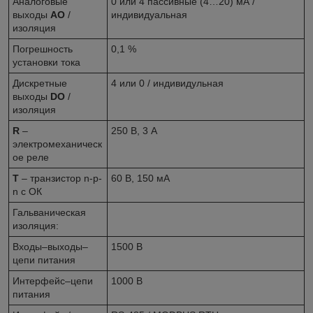
Аналоговые
0 или 4 пассивные (4…20) мА /
выходы
AO
/
индивидуальная
изоляция
Погрешность
0,1 %
установки тока
Дискретные
4 или 0 / индивидульная
выходы
DO
/
изоляция
R
–
250 В, 3 А
электромеханическ
ое реле
T
– транзистор n-p-
60 В, 150 мА
n с ОК
Гальваническая
изоляция:
Входы–выходы–
1500 В
цепи питания
Интерфейс–цепи
1000 В
питания