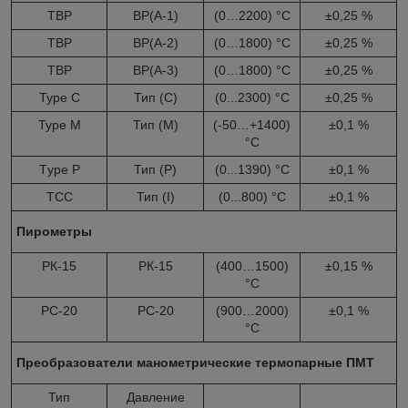
ТВР
ВР(А-1)
(0…2200) °С
±0,25 %
ТВР
ВР(А-2)
(0…1800) °С
±0,25 %
ТВР
ВР(А-3)
(0…1800) °С
±0,25 %
Type С
Тип (С)
(0...2300) °С
±0,25 %
Type М
Тип (М)
(-50…+1400)
±0,1 %
°С
Тype Р
Тип (Р)
(0...1390) °С
±0,1 %
ТСС
Тип (I)
(0...800) °С
±0,1 %
Пирометры
РК-15
РК-15
(400…1500)
±0,15 %
°С
РС-20
РС-20
(900…2000)
±0,1 %
°С
Преобразователи манометрические термопарные ПМТ
Тип
Давление