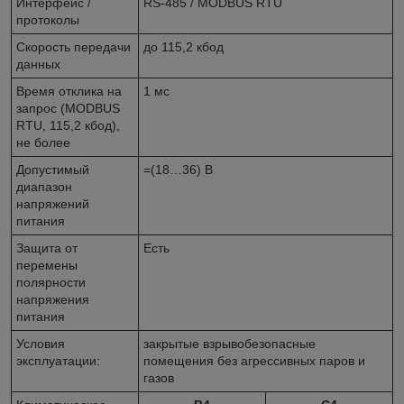
Интерфейс /
RS-485 / MODBUS RTU
протоколы
Скорость передачи
до 115,2 кбод
данных
Время отклика на
1 мс
запрос (MODBUS
RTU, 115,2 кбод),
не более
Допустимый
=(18…36) В
диапазон
напряжений
питания
Защита от
Есть
перемены
полярности
напряжения
питания
Условия
закрытые взрывобезопасные
эксплуатации:
помещения без агрессивных па­ров и
газов