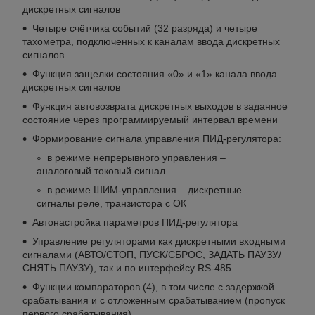
дискретных сигналов
Четыре счётчика событий (32 разряда) и четыре
тахометра, подключенных к каналам ввода дискретных
сигналов
Функция защелки состояния «0» и «1» канала ввода
дискретных сигналов
Функция автовозврата дискретных выходов в заданное
состояние через программируемый интервал времени
Формирование сигнала управления ПИД-регулятора:
в режиме непрерывного управления –
аналоговый токовый сигнал
в режиме ШИМ-управления – дискретные
сигналы реле, транзистора с ОК
Автонастройка параметров ПИД-регулятора
Управление регуляторами как дискретными входными
сигналами (АВТО/СТОП, ПУСК/СБРОС, ЗАДАТЬ ПАУЗУ/
СНЯТЬ ПАУЗУ), так и по интерфейсу RS-485
Функции компараторов (4), в том числе с задержкой
срабатывания и с отложенным срабатыванием (пропуск
первого срабатывания)