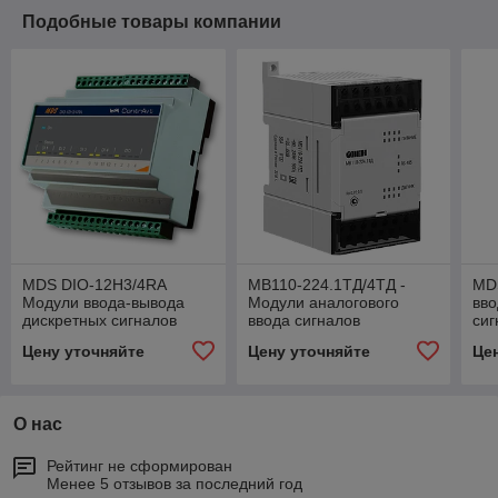
Подобные товары компании
MDS DIO-12H3/4RA
МВ110-224.1ТД/4ТД -
MD
Модули ввода-вывода
Модули аналогового
вво
дискретных сигналов
ввода сигналов
сиг
высоковольтные
тензодатчиков
Цену уточняйте
Цену уточняйте
Це
О нас
Рейтинг не сформирован
Менее 5 отзывов за последний год