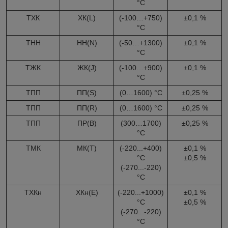
°С
ТХК
ХК(L)
(-100…+750)
±0,1 %
°С
ТНН
НН(N)
(-50…+1300)
±0,1 %
°С
ТЖК
ЖК(J)
(-100…+900)
±0,1 %
°С
ТПП
ПП(S)
(0…1600) °С
±0,25 %
ТПП
ПП(R)
(0…1600) °С
±0,25 %
ТПП
ПР(B)
(300…1700)
±0,25 %
°С
ТМК
МК(Т)
(-220...+400)
±0,1 %
°С
±0,5 %
(-270...-220)
°С
ТХКн
ХКн(Е)
(-220...+1000)
±0,1 %
°С
±0,5 %
(-270...-220)
°С