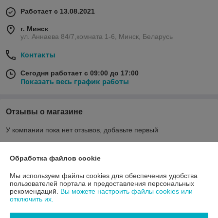
Работает с 13.08.2021
г. Минск
ул. Аннаева 84/7,комната 1-6, Минск, Беларусь
Контакты
Сегодня работает с 09:00 до 17:00
Показать весь график работы
Отзывы о магазине
У компании пока нет отзывов, добавьте первый
Обработка файлов cookie
О нас
Мы используем файлы cookies для обеспечения удобства
Контакты
пользователей портала и предоставления персональных
рекомендаций.
Вы можете настроить файлы cookies или
отключить их.
Доставка и оплата