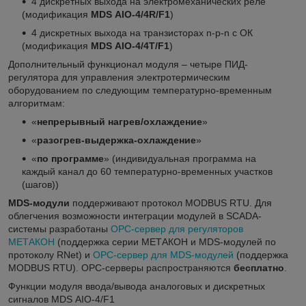
4 дискретных выхода на электромеханических реле
(модификация
MDS АIO-4/4R/F1
)
4 дискретных выхода на транзисторах n-p-n с ОК
(модификация
MDS АIO-4/4Т/F1
)
Дополнительный функционал модуля – четыре ПИД-
регулятора для управления электротермическим
оборудованием по следующим температурно-временным
алгоритмам:
«
непрерывный нагрев/охлаждение
»
«
разогрев-выдержка-охлаждение
»
«
по программе
» (индивидуальная программа на
каждый канал до 60 температурно-временных участков
(шагов))
MDS-модули
поддерживают протокол MODBUS RTU. Для
облегчения возможности интеграции модулей в SCADA-
системы разработаны
OPC-сервер для регуляторов
МЕТАКОН
(поддержка серии МЕТАКОН и MDS-модулей по
протоколу RNet) и
OPC-сервер для MDS-модулей
(поддержка
MODBUS RTU). OPC-серверы распространяются
бесплатно
.
Функции модуля ввода/вывода аналоговых и дискретных
сигналов MDS АIO-4/F1