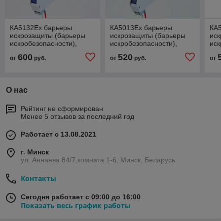
КА5132Ех барьеры
КА5013Ех барьеры
КА
искрозащиты (барьеры
искрозащиты (барьеры
ис
искробезопасности),
искробезопасности),
иск
передатчики аналогового
приемники-разветвители
пр
600
520
от
руб.
от
руб.
от
сигнала (4…20) мА, 2-
1 в 2 аналогового сигнала
сиг
канальн
(4…
О нас
Рейтинг не сформирован
Менее 5 отзывов за последний год
Работает с 13.08.2021
г. Минск
ул. Аннаева 84/7,комната 1-6, Минск, Беларусь
Контакты
Сегодня работает с 09:00 до 16:00
Показать весь график работы