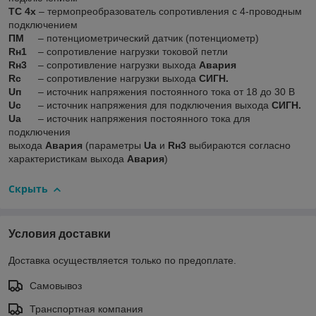
ТС 4х
– термопреобразователь сопротивления с 4-проводным
подключением
ПМ
– потенциометрический датчик (потенциометр)
Rн1
– сопротивление нагрузки токовой петли
Rн3
– сопротивление нагрузки выхода
Авария
Rс
– сопротивление нагрузки выхода
СИГН.
Uп
– источник напряжения постоянного тока от 18 до 30 В
Uс
– источник напряжения для подключения выхода
СИГН.
Uа
– источник напряжения постоянного тока для
подключения
выхода
Авария
(параметры
Uа
и
Rн3
выбираются согласно
характеристикам выхода
Авария
)
Скрыть
Условия доставки
Доставка осуществляется только по предоплате.
Самовывоз
Транспортная компания