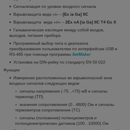
Сигнализация по уровню входного сигнала
Взрывозащита вида «i» –
[Ex ia Ga] IIC
Взрывозащита вида «n» –
2Ex nA [ia Ga] IIC Т4 Gc X
Гальваническая изоляция между собой входов,
выходов, питания прибора
Программный выбор типа и диапазона
преобразования пользователем по интерфейсам USB и
RS-485 при помощи программы
SetMaker
Установка на DIN-рейку по стандарту EN 50 022
Функции
Измерение расположенных во взрывоопасной зоне
входных сигналов следующих видов:
сигналы напряжения (-75...+75) мВ и сигналы
термопар (ТП)
значения сопротивления (0...4800) Ом и сигналы
термометров сопротивления (ТС)
сигналы (положение) потенциометров и
потенциометрических датчиков (100...10000) Ом