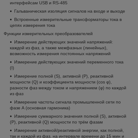
интерфейсам USB и RS-485
Гальваническая изоляция сигналов на входе и выходе
Встроенные измерительные трансформаторы тока в
цепях измерения тока
Функции измерительных преобразователей
Измерение действующих значений напряжений:
каждой из фаз, а также межфазных (линейных),
возможность измерения постоянных напряжений
Измерение действующих значений переменного тока
(I)
Измерение полной (S), активной (P), реактивной
мощности (Q) и коэффициента мощности (cos φ),
разности фаз между током и напряжением (φ) по каждой
из фаз
Измерение частоты сигнала промышленной сети по
фазе А (основная гармоника)
Измерение суммарного значения полной (S), активной
(P), реактивной (Q) мощности по трём фазам
Измерение активной/реактивной энергии, как полной,
так и каждой из фаз, на интервале времени до 15 мин и