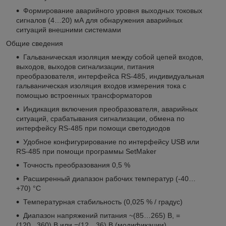
Формирование аварийного уровня выходных токовых
сигналов (4…20) мА для обнаружения аварийных
ситуаций внешними системами
Общие сведения
Гальваническая изоляция между собой цепей входов,
выходов, выходов сигнализации, питания
преобразователя, интерфейса RS-485, индивидуальная
гальваническая изоляция входов измерения тока с
помощью встроенных трансформаторов
Индикация включения преобразователя, аварийных
ситуаций, срабатывания сигнализации, обмена по
интерфейсу RS-485 при помощи светодиодов
Удобное конфигурирование по интерфейсу USB или
RS-485 при помощи программы SetMaker
Точность преобразования 0,5 %
Расширенный диапазон рабочих температур (-40…
+70) °С
Температурная стабильность (0,025 % / градус)
Диапазон напряжений питания ~(85…265) В, =
(120...360) В или =(12…36) В (модификации)