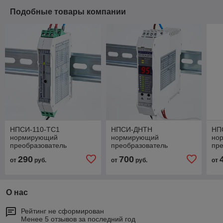
Подобные товары компании
НПСИ-110-ТС1
НПСИ-ДНТН
НП
нормирующий
нормирующий
но
преобразователь
преобразователь
пр
сигналов термометров
действующих значений
де
290
700
от
руб.
от
руб.
от
сопротивления
напряжения и тока
нап
О нас
Рейтинг не сформирован
Менее 5 отзывов за последний год