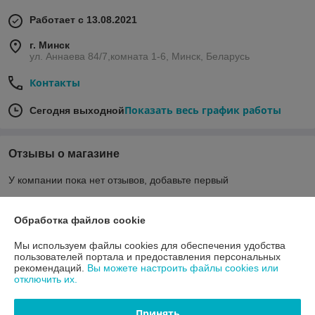
Работает с 13.08.2021
г. Минск
ул. Аннаева 84/7,комната 1-6, Минск, Беларусь
Контакты
Показать весь график работы
Сегодня выходной
Отзывы о магазине
У компании пока нет отзывов, добавьте первый
Обработка файлов cookie
О нас
Мы используем файлы cookies для обеспечения удобства
Контакты
пользователей портала и предоставления персональных
рекомендаций.
Вы можете настроить файлы cookies или
отключить их.
Доставка и оплата
Принять