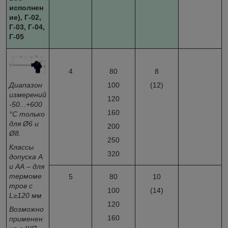
исполнен
ие), Г-02,
Г-03, Г-04,
Г-05
4
80
8
Диапазон
100
(12)
измерений
120
-50...+600
160
°С только
для Ø6 и
200
Ø8.
250
Классы
320
допуска А
и АА – для
термоме
5
80
10
тров с
100
(14)
L
≥120 мм
120
Возможно
160
применен