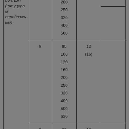
ие с ШП
200
(штуцеро
250
м
передвижн
320
ым)
400
500
6
80
12
100
(16)
120
160
200
250
320
400
500
630