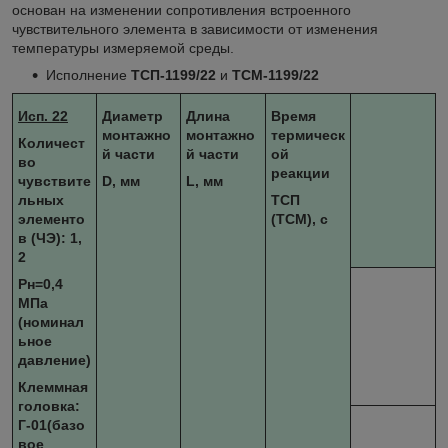
основан на изменении сопротивления встроенного
чувствительного элемента в зависимости от изменения
температуры измеряемой среды.
Исполнение
ТСП-1199/22
и
ТСМ-1199/22
Исп. 22
Диаметр
Длина
Время
монтажно
монтажно
термическ
Количест
й части
й части
ой
во
реакции
чувствите
D, мм
L, мм
льных
ТСП
элементо
(ТСМ), с
в (ЧЭ): 1,
2
Рн=0,4
МПа
(номинал
ьное
давление)
Клеммная
головка:
Г-01(базо
вое