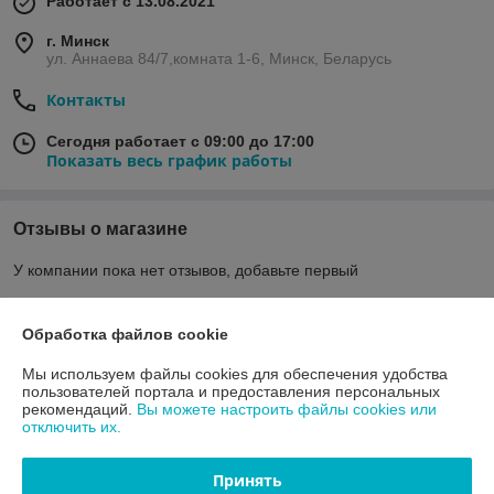
Работает с 13.08.2021
г. Минск
ул. Аннаева 84/7,комната 1-6, Минск, Беларусь
Контакты
Сегодня работает с 09:00 до 17:00
Показать весь график работы
Отзывы о магазине
У компании пока нет отзывов, добавьте первый
Обработка файлов cookie
О нас
Мы используем файлы cookies для обеспечения удобства
Контакты
пользователей портала и предоставления персональных
рекомендаций.
Вы можете настроить файлы cookies или
отключить их.
Доставка и оплата
Принять
График работы