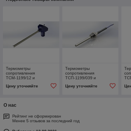
Термометры
Термометры
Те
сопротивления
сопротивления
со
ТСМ-1199/12 и
ТСП-1199/039 и
ТСП
ТСП-1199/12
ТСМ-1199/039
Цену уточняйте
Цену уточняйте
Це
О нас
Рейтинг не сформирован
Менее 5 отзывов за последний год