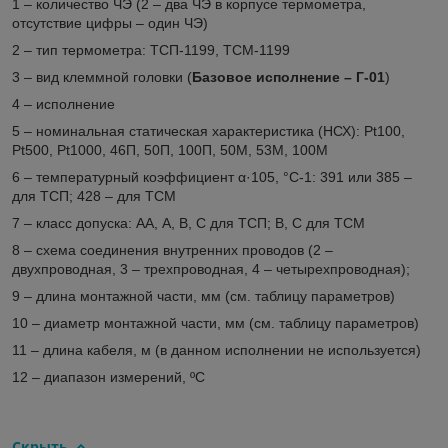
1 – количество ЧЭ (2 – два ЧЭ в корпусе термометра,
отсутствие цифры – один ЧЭ)
2 – тип термометра: ТСП-1199, ТСМ-1199
3 – вид клеммной головки (
Базовое исполнение – Г-01
)
4 – исполнение
5 – номинальная статическая характеристика (НСХ): Pt100,
Pt500, Pt1000, 46П, 50П, 100П, 50М, 53М, 100М
6 – температурный коэффициент α·10
5
, °С
-1
: 391 или 385 –
для ТСП; 428 – для ТСМ
7 – класс допуска: АА, А, В, С для ТСП; В, С для ТСМ
8 – схема соединения внутренних проводов (2 –
двухпроводная, 3 – трехпроводная, 4 – четырехпроводная);
9 – длина монтажной части, мм (см. таблицу параметров)
10 – диаметр монтажной части, мм (см. таблицу параметров)
11 – длина кабеля, м (в данном исполнении не используется)
12 – диапазон измерений, ºС
Скрыть