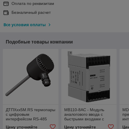
Оплата по реквизитам
Безналичный расчет
Все условия оплаты
Подобные товары компании
ДТПXхх5М.RS термопары
МВ110-8АС - Модуль
MDS
с цифровым
аналогового ввода с
пр
интерфейсом RS-485
быстрыми входами с
ин
интерфейсом RS-485
RS
Цену уточняйте
Цену уточняйте
Це