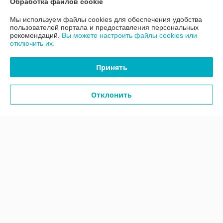
О нас
Обработка файлов cookie
Мы используем файлы cookies для обеспечения удобства
Контакты
пользователей портала и предоставления персональных
рекомендаций.
Вы можете настроить файлы cookies или
отключить их.
Доставка и оплата
Принять
График работы
Отклонить
Полная версия сайта
Политика обработки cookies
Сайт создан на платформе Deal.by
Информация для покупателя
Юридическое лицо:
ООО «АДМ Энерго»
220037, г. Минск, ул. Аннаева 84/7,комната 1-6
Регистрационный номер ЕГР: 193597061