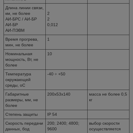
Длина линии связи,
км, не более
2
АИ-БРС / АИ-БР
2
АИ-БР
0,012
АИ-ПЭВМ
Время прогрева,
1
мин, не более
Номинальная
10
мощность, Вт, не
более
Температура
-40 ÷ +50
окружающей
среды,
о
С
Габаритные
200х53х140
масса не более 0,5
размеры, мм, не
кг
более
Степень защиты
IP 54
Скорость передачи
200; 2400; 4800;
выбор скорости
данных, бод
9600
осуществляется