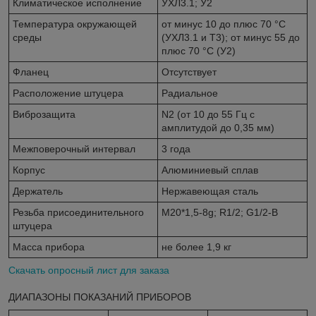
Климатическое исполнение
УХЛ3.1; У2
Температура окружающей
от минус 10 до плюс 70 °С
среды
(УХЛ3.1 и Т3); от минус 55 до
плюс 70 °С (У2)
Фланец
Отсутствует
Расположение штуцера
Радиальное
Виброзащита
N2 (от 10 до 55 Гц с
амплитудой до 0,35 мм)
Межповерочный интервал
3 года
Корпус
Алюминиевый сплав
Держатель
Нержавеющая сталь
Резьба присоединительного
М20*1,5-8g; R1/2; G1/2-B
штуцера
Масса прибора
не более 1,9 кг
Скачать опросный лист для заказа
ДИАПАЗОНЫ ПОКАЗАНИЙ ПРИБОРОВ