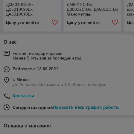
ДМ5010Сг0Ех,
ДМ5012СгВн,
ДМ
ДВ5010Сг0Ех,
ДВ5012СгВн, ДА5012СгВн
вак
ДА5010Сг0Ех
Манометры,
ма
Манометры,
вакуумметры,
ци
Цену уточняйте
Цену уточняйте
Це
вакуумметры,
мановакуумметры
с п
мановакуумметры
сигнализирующие
пер
сигнализирующие
взрывозащищённые
взрывозащищённые
О нас
Рейтинг не сформирован
Менее 5 отзывов за последний год
Работает с 13.08.2021
г. Минск
ул. Аннаева 84/7,комната 1-6, Минск, Беларусь
Контакты
Показать весь график работы
Сегодня выходной
Отзывы о магазине