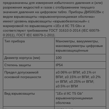
предназначены для измерения избыточного давления и (или)
разрежения жидкостей и газов с отображением текущего
значения давления на цифровом табло. Приборы ДМ5002Вн с
видом взрывозащиты «взрывонепроницаемая оболочка»
имеют уровень взрывозащиты «взрывобезопасный» с
маркировкой по взрывозащите «1Eх d IIC T5 Gb» и
соответствуют требованиям ГОСТ 31610.0-2014 (IEC 60079-
0:2011), ГОСТ IEC 60079-1-2011.
Тип прибора
Манометры, вакуумметры,
мановакуумметры цифровые
взрывозащищённые
Диаметр корпуса (мм)
100
Степень защиты
IP54
Предел допускаемой
±0.06% от ВПИ; ±0.1% от
основной погрешности
ВПИ; ±0.15% от ВПИ; ±0.2%
от ВПИ; ±0.25% от ВПИ;
±0.5% от ВПИ
Вид взрывозащиты
"1Eх d IIC T5 Gb"
взрывонепроницаемая
оболочка