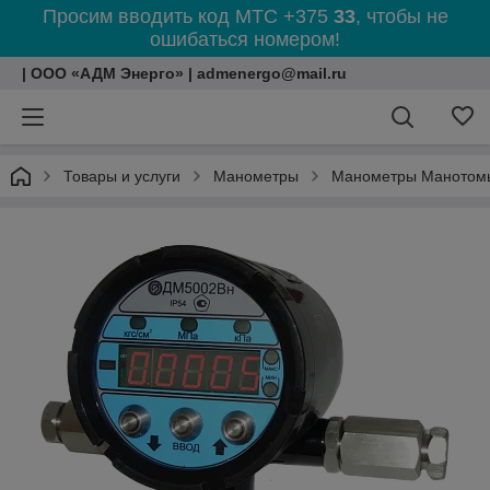
Просим вводить код МТС +375
33
, чтобы не
ошибаться номером!
| ООО «АДМ Энерго» | admenergo@mail.ru
Товары и услуги
Манометры
Манометры Манотом