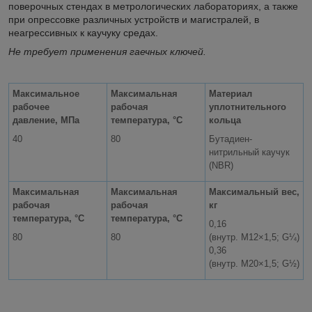
поверочных стендах в метрологических лабораториях, а также
при опрессовке различных устройств и магистралей, в
неагрессивных к каучуку средах.
Не требует применения гаечных ключей.
Максимальное
Максимальная
Материал
рабочее
рабочая
уплотнительного
давление, МПа
температура, °С
кольца
40
80
Бутадиен-
нитрильный каучук
(NBR)
Максимальная
Максимальная
Максимальный вес,
рабочая
рабочая
кг
температура, °С
температура, °С
0,16
80
80
(внутр. M12×1,5; G¼)
0,36
(внутр. M20×1,5; G½)