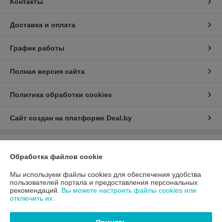
Контакты
Доставка и оплата
График работы
Полная версия сайта
Политика обработки cookies
Сайт создан на платформе Deal.by
Информация для покупателя
Обработка файлов cookie
Юридическое лицо:
ООО «АДМ Энерго»
220037, г. Минск, ул. Аннаева 84/7,комната 1-6
Мы используем файлы cookies для обеспечения удобства
пользователей портала и предоставления персональных
Регистрационный номер ЕГР: 193597061
рекомендаций.
Вы можете настроить файлы cookies или
отключить их.
УНП: 193597061
Регистрационный орган: Мингорисполком