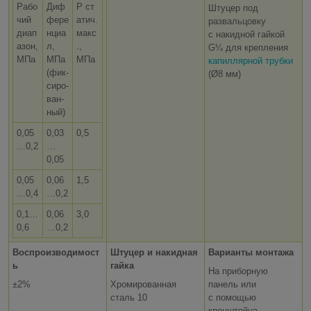
Рабо
Диф
Р ст
Штуцер под
чий
фере
атич.
развальцовку
диап
нциа
макс
с накидной гайкой
азон,
л,
.,
G¼ для крепления
МПа
МПа
МПа
капиллярной трубки
(фик­
(Ø8 мм)
си­ро­
ван­
ный)
0,05
0,03
0,5
…0,2
…
0,05
0,05
0,06
1,5
…0,4
…0,2
0,1…
0,06
3,0
0,6
…0,2
Воспроизводимост
Штуцер и накидная
Варианты монтажа
ь
гайка
На приборную
±2%
Хромированная
панель или
сталь 10
с помощью
кронштейна