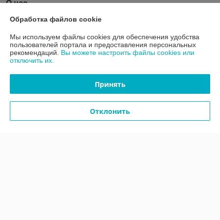
О нас
Обработка файлов cookie
Рейтинг не сформирован
Менее 5 отзывов за последний год
Мы используем файлы cookies для обеспечения удобства
пользователей портала и предоставления персональных
Работает с 13.08.2021
рекомендаций.
Вы можете настроить файлы cookies или
отключить их.
г. Минск
ул. Аннаева 84/7,комната 1-6, Минск, Беларусь
Принять
Контакты
Сегодня работает с 09:00 до 17:00
Отклонить
Показать весь график работы
Отзывы о магазине
У компании пока нет отзывов, добавьте первый
О нас
Контакты