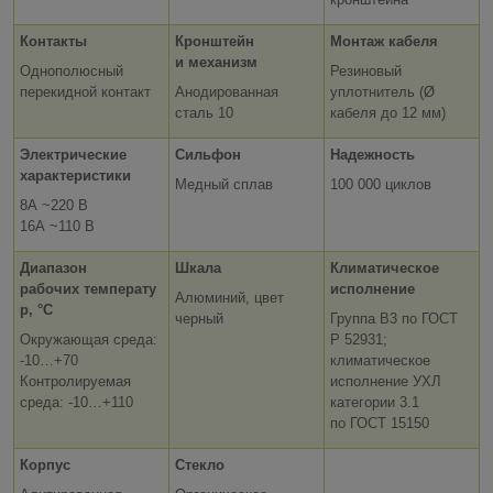
Контакты
Кронштейн
Монтаж кабеля
и механизм
Однополюсный
Резиновый
перекидной контакт
Анодированная
уплотнитель (Ø
сталь 10
кабеля до 12 мм)
Электрические
Сильфон
Надежность
характеристики
Медный сплав
100 000 циклов
8А ~220 В
16А ~110 В
Диапазон
Шкала
Климатическое
рабочих температу
исполнение
Алюминий, цвет
р, °C
черный
Группа В3 по ГОСТ
Окружающая среда:
Р 52931;
-10…+70
климатическое
Контролируемая
исполнение УХЛ
среда: -10…+110
категории 3.1
по ГОСТ 15150
Корпус
Стекло