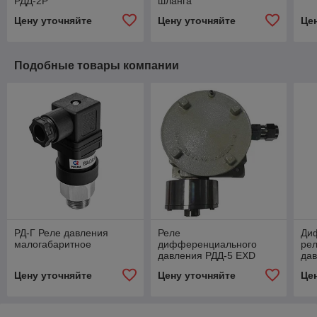
РДД-2Р
шланга
Цену уточняйте
Цену уточняйте
Це
Подобные товары компании
РД-Г Реле давления
Реле
Ди
малогабаритное
дифференциального
рел
давления РДД-5 EXD
да
взрывозащищенное
Цену уточняйте
Цену уточняйте
Це