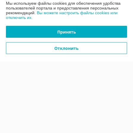
ул. Аннаева 84/7,комната 1-6, Минск, Беларусь
Мы используем файлы cookies для обеспечения удобства
пользователей портала и предоставления персональных
рекомендаций.
Вы можете настроить файлы cookies или
Контакты
отключить их.
Сегодня работает с 09:00 до 17:00
Показать весь график работы
Принять
Отклонить
Отзывы о магазине
У компании пока нет отзывов, добавьте первый
О нас
Контакты
Доставка и оплата
График работы