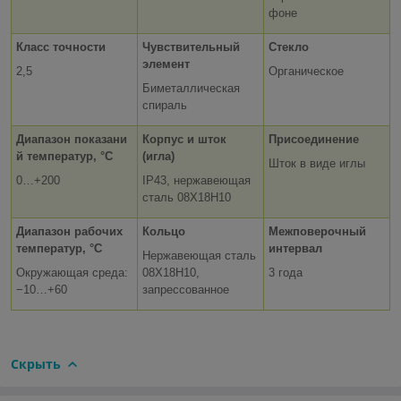
фоне
Класс точности
Чувствительный
Стекло
элемент
2,5
Органическое
Биметаллическая
спираль
Диапазон показани
Корпус и шток
Присоединение
й температур, °C
(игла)
Шток в виде иглы
0…+200
IP43, нержавеющая
сталь 08Х18Н10
Диапазон рабочих
Кольцо
Межповерочный
температур, °C
интервал
Нержавеющая сталь
Окружающая среда:
08Х18Н10,
3 года
−10…+60
запрессованное
Скрыть