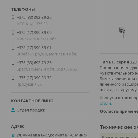
+375 (33) 392-39-26
МТС. Код +375 33
+375 (17) 390-39-00
Минск и Минская обл.
+375 (17) 390-39-01
Витебск, Гродно, Могилев и обл.
Тип БТ, серия 220.
+375 (33) 692-79-26
Предназначен для 
Брест, Гомель и обл. Код +375 33
чувствительного э
+375 (17) 390-39-32
Биметаллическая 
линейного расшире
Продукция EKF
штока, а к другому
Корпус и шток ко
стали.
Отдел продаж
Область примене
Технические х
ул. Аннаева 84/7,комната 1-6, Минск,
Диаметр корпуса,