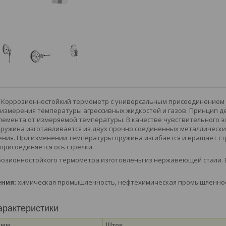
Коррозионностойкий термометр с универсальным присоединением (
измерения температуры агрессивных жидкостей и газов. Принцип д
лемента от измеряемой температуры. В качестве чувствительного э
пружина изготавливается из двух прочно соединенных металличес
ния. При изменении температуры пружина изгибается и вращает ст
 присоединяется ось стрелки.
ррозионностойкого термометра изготовлены из нержавеющей стали
ния:
химическая промышленность, нефтехимическая промышленнос
арактеристики
 мм
Шток