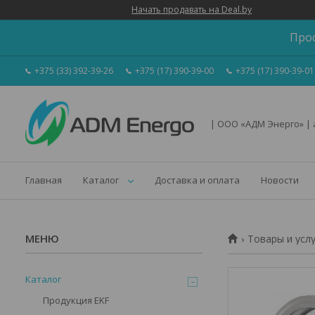
Начать продавать на Deal.by
Про
+375 (33) 392-39-26
+375 (17) 390-39-00
+375 (17) 390-39-01
| ООО «АДМ Энерго» |
Главная
Каталог
Доставка и оплата
Новости
Товары и усл
Каталог
Продукция EKF