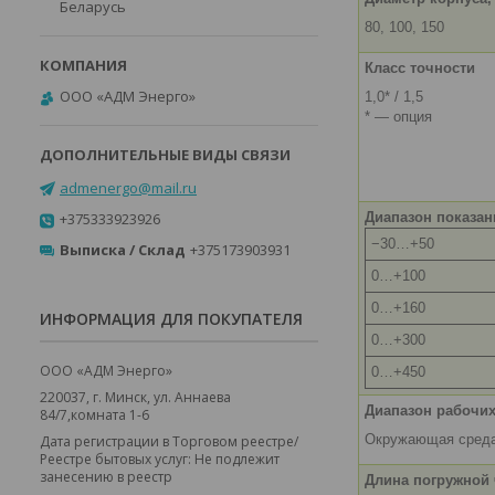
Беларусь
80, 100, 150
Класс точности
ООО «АДМ Энерго»
1,0* / 1,5
* — опция
admenergo@mail.ru
+375333923926
Диапазон показан
−30…+50
Выписка / Склад
+375173903931
0…+100
0…+160
ИНФОРМАЦИЯ ДЛЯ ПОКУПАТЕЛЯ
0…+300
ООО «АДМ Энерго»
0…+450
220037, г. Минск, ул. Аннаева
Диапазон рабочих
84/7,комната 1-6
Окружающая сред
Дата регистрации в Торговом реестре/
Реестре бытовых услуг: Не подлежит
занесению в реестр
Длина погружной 