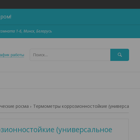
ером!
,комната 1-6, Минск, Беларусь
афик работы
ческие росма
Термометры коррозионностойкие (универсальное присоединени
зионностойкие (универсальное