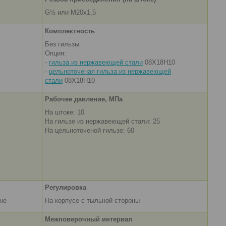
G½ или М20х1,5
Комплектность
Без гильзы
Опция:
-
гильза из нержавеющей стали
08Х18Н10
-
цельноточеная гильза из нержавеющей
стали
08Х18Н10
Рабочее давление, МПа
На штоке: 10
На гильзе из нержавеющей стали: 25
На цельноточеной гильзе: 60
Регулировка
не
На корпусе с тыльной стороны
Межповерочный интервал