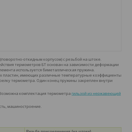
поворотно-откидным корпусом) с резьбой на штоке.
ействия термометров БТ основан на зависимости деформации
лемента используется биметаллическая пружина.
ких пластин, имеющих различные температурные коэффициенты
релку термометра. Один конец пружины закреплен внутри
. Возможна комплектация термометра
гильзой из нержавеющей
ть, машиностроение.
Резьба присоединения (на штоке)