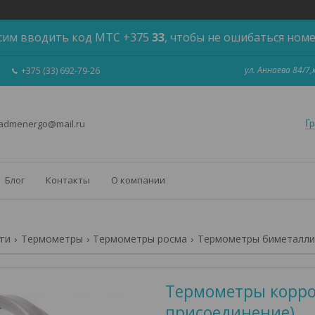
сим вводить код МТС +375
33
, чтобы не ошибаться ном
ул. Аннаева 84/7
+375 (33) 692-79-26
 admenergo@mail.ru
Гр
Блог
Контакты
О компании
уги
Термометры
Термометры росма
Термометры биметалли
Термометры корро
присоединение)