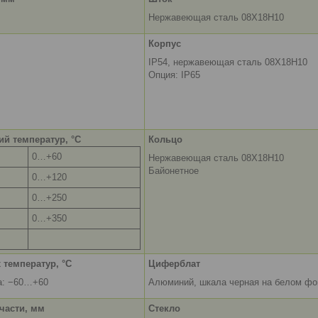
Нержавеющая сталь 08Х18Н10
Корпус
IP54, нержавеющая сталь 08Х18Н10
Опция: IP65
ий температур, °С
Кольцо
0…+60
Нержавеющая сталь 08Х18Н10
Байонетное
0…+120
0…+250
0…+350
 температур, °C
Циферблат
а: −60…+60
Алюминий, шкала черная на белом фо
части, мм
Стекло