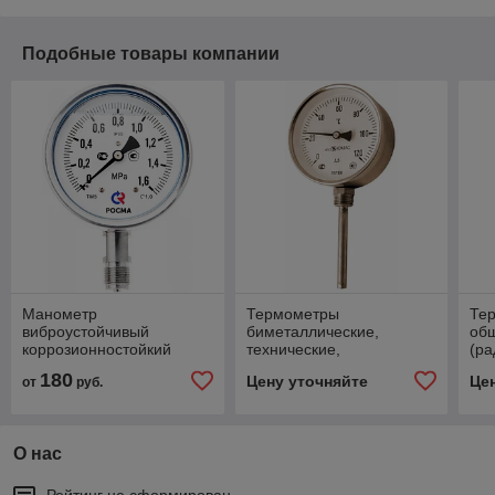
Подобные товары компании
Манометр
Термометры
Те
виброустойчивый
биметаллические,
об
коррозионностойкий
технические,
(р
коррозионностойкие
пр
180
Цену уточняйте
Це
от
руб.
радиальные
О нас