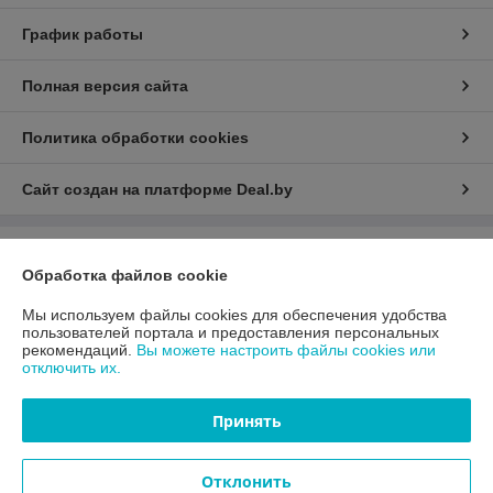
График работы
Полная версия сайта
Политика обработки cookies
Сайт создан на платформе Deal.by
Информация для покупателя
Обработка файлов cookie
Юридическое лицо:
ООО «АДМ Энерго»
220037, г. Минск, ул. Аннаева 84/7,комната 1-6
Мы используем файлы cookies для обеспечения удобства
пользователей портала и предоставления персональных
Регистрационный номер ЕГР: 193597061
рекомендаций.
Вы можете настроить файлы cookies или
отключить их.
УНП: 193597061
Регистрационный орган: Мингорисполком
Принять
Дата регистрации компании: 25.10.2021
Отклонить
Местонахождение книги жалоб и предложений: 220037, г. Минск, ул.