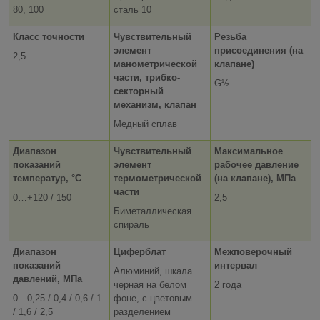
80, 100
сталь 10
Класс точности
Чувствительный
Резьба
элемент
присоединения
(на
2,5
манометрической
клапане)
части, трибко-
G
½
секторный
механизм, клапан
Медный сплав
Диапазон
Чувствительный
Максимальное
показаний
элемент
рабочее давление
температур, °С
термометрической
(на клапане),
МПа
части
0…+120 / 150
2,5
Биметаллическая
спираль
Диапазон
Циферблат
Межповерочный
показаний
интервал
Алюминий, шкала
давлений, МПа
черная на белом
2 года
0…0,25 / 0,4 / 0,6 / 1
фоне, с цветовым
/ 1,6 / 2,5
разделением