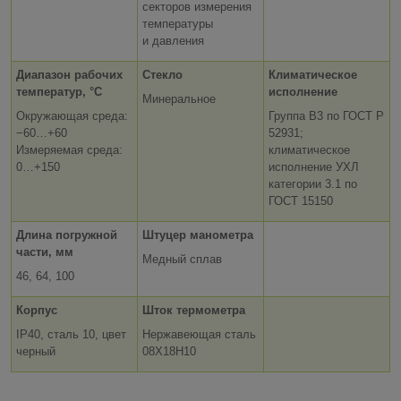
секторов измерения
температуры
и давления
Диапазон рабочих
Стекло
Климатическое
температур, °C
исполнение
Минеральное
Окружающая среда:
Группа В3 по ГОСТ Р
−60…+60
52931;
Измеряемая среда:
климатическое
0…+150
исполнение УХЛ
категории 3.1 по
ГОСТ 15150
Длина погружной
Штуцер манометра
части, мм
Медный сплав
46, 64, 100
Корпус
Шток термометра
IP40, cталь 10, цвет
Нержавеющая сталь
черный
08Х18Н10