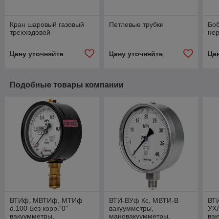
Кран шаровый газовый
Петлевые трубки
Бо
трехходовой
не
Цену уточняйте
Цену уточняйте
Це
Подобные товары компании
ВТИф, МВТИф, МТИф
ВТИ-ВУф Кс, МВТИ-В
ВТ
d.100 Без корр."0"
вакуумметры,
УХЛ
вакуумметры,
мановакуумметры,
вак