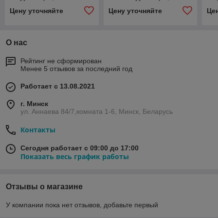
мановакуумметры,
манометры точных
ма
Цену уточняйте
Цену уточняйте
Це
манометры точных
измерений
ма
измерений
виброустойчивые
из
коррозионностойкие
О нас
Рейтинг не сформирован
Менее 5 отзывов за последний год
Работает с 13.08.2021
г. Минск
ул. Аннаева 84/7,комната 1-6, Минск, Беларусь
Контакты
Сегодня работает с 09:00 до 17:00
Показать весь график работы
Отзывы о магазине
У компании пока нет отзывов, добавьте первый