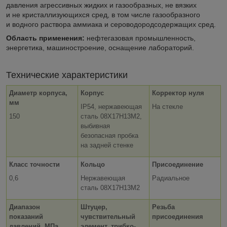
давления агрессивных жидких и газообразных, не вязких
и не кристаллизующихся сред, в том числе газообразного
и водного раствора аммиака и сероводородсодержащих сред.
Область применения:
нефтегазовая промышленность,
энергетика, машиностроение, оснащение лабораторий.
Технические характеристики
Диаметр корпуса,
Корпус
Корректор нуля
мм
IP54, нержавеющая
На стекле
150
сталь 08Х17Н13М2,
выбивная
безопасная пробка
на задней стенке
Класс точности
Кольцо
Присоединение
0,6
Нержавеющая
Радиальное
сталь 08Х17Н13М2
Диапазон
Штуцер,
Резьба
показаний
чувствительный
присоединения
давлений, МПа
элемент, трибко-