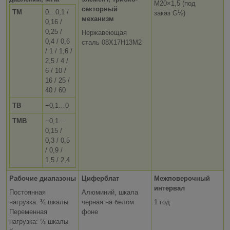
M20×1,5 (под
секторный
ТМ
0…0,1 /
заказ G½)
механизм
0,16 /
0,25 /
Нержавеющая
0,4 / 0,6
сталь 08Х17Н13М2
/ 1 / 1,6 /
2,5 / 4 /
6 / 10 /
16 / 25 /
40 / 60
ТВ
−0,1…0
ТМВ
−0,1…
0,15 /
0,3 / 0,5
/ 0,9 /
1,5 / 2,4
Рабочие диапазоны
Циферблат
Межповерочный
интервал
Постоянная
Алюминий, шкала
нагрузка:
¾
шкалы
черная на белом
1 год
Переменная
фоне
нагрузка:
⅔
шкалы