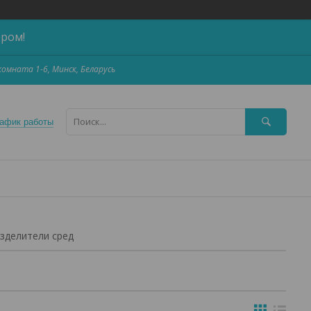
ером!
,комната 1-6, Минск, Беларусь
афик работы
зделители сред