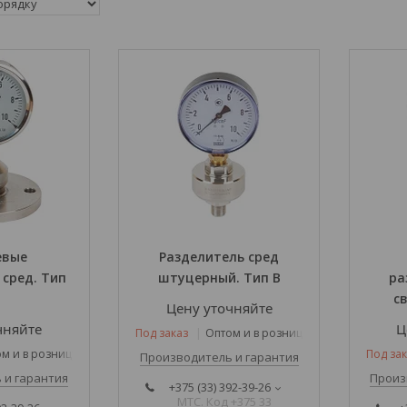
евые
Разделитель сред
сред. Тип
штуцерный. Тип B
ра
с
Цену уточняйте
чняйте
Ц
Под заказ
Оптом и в розницу
м и в розницу
Под зак
Производитель и гарантия
 и гарантия
Произ
+375 (33) 392-39-26
МТС. Код +375 33