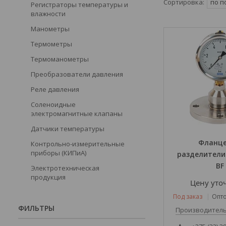
Регистраторы температуры и
влажности
Манометры
Термометры
Термоманометры
Преобразователи давления
Реле давления
Соленоидные
электромагнитные клапаны
Датчики температуры
Фланц
Контрольно-измерительные
приборы (КИПиА)
разделители 
BF
Электротехническая
продукция
Цену уто
Под заказ
Опто
ФИЛЬТРЫ
Производитель