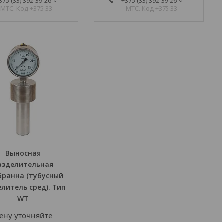
375 (33) 392-39-26
+375 (33) 392-39-26
МТС. Код +375 33
МТС. Код +375 33
Выносная
азделительная
ранна (тубусный
литель сред). Тип
WТ
ену уточняйте