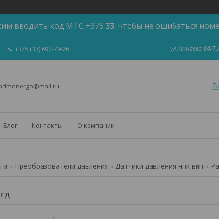
сим вводить код МТС +375
33
, чтобы не ошибаться ном
ул. Аннаева 84/7
+375 (33) 692-79-26
 admenergo@mail.ru
Гр
Блог
Контакты
О компании
уги
Преобразователи давления
Датчики давления нпк вип
Ра
РЕД