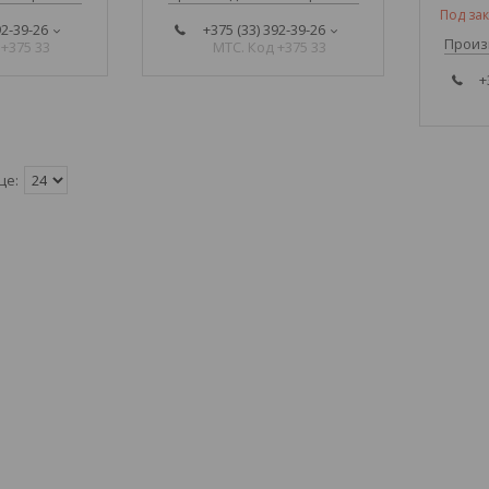
Под зак
92-39-26
+375 (33) 392-39-26
Произ
 +375 33
МТС. Код +375 33
+