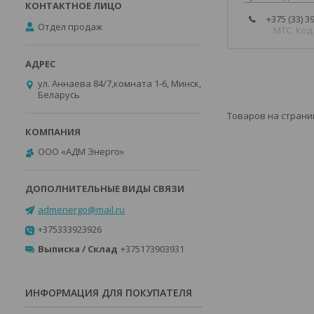
+375 (33) 3
Отдел продаж
МТС. Код
ул. Аннаева 84/7,комната 1-6, Минск,
Беларусь
ООО «АДМ Энерго»
admenergo@mail.ru
+375333923926
Выписка / Склад
+375173903931
ИНФОРМАЦИЯ ДЛЯ ПОКУПАТЕЛЯ