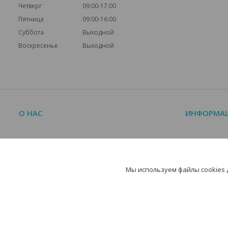
Четверг
09:00-17:00
Пятница
09:00-16:00
Суббота
Выходной
Воскресенье
Выходной
О НАС
ИНФОРМА
О компании
Краткий кат
Контакты
Часто задав
Мы используем файлы cookies