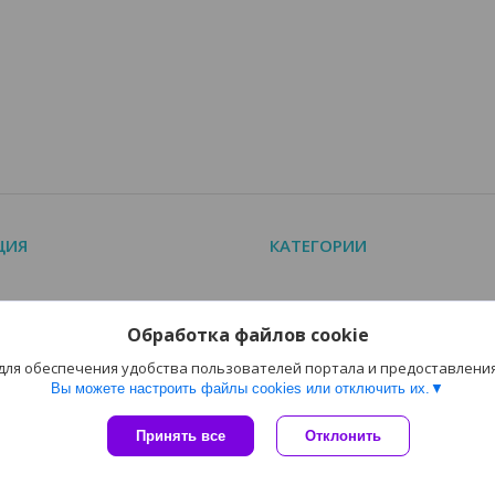
ЦИЯ
КАТЕГОРИИ
алог
КИПиА EKF
Обработка файлов cookie
аемые вопросы (FAQ)
Счетчики моточасов
 для обеспечения удобства пользователей портала и предоставлени
Вы можете настроить файлы cookies или отключить их.
Сайт создан на платформе Deal.by
Принять все
Отклонить
Политика обработки файлов cookies
ООО «АДМ Энерго» |
Пожаловаться на контент