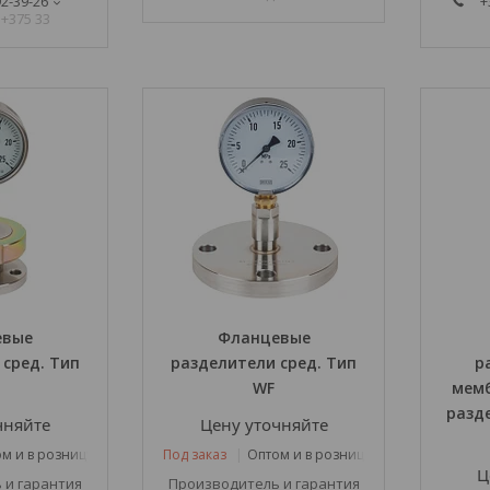
92-39-26
+
 +375 33
евые
Фланцевые
сред. Тип
разделители сред. Тип
р
WF
мемб
разде
чняйте
Цену уточняйте
м и в розницу
Под заказ
Оптом и в розницу
Ц
 и гарантия
Производитель и гарантия