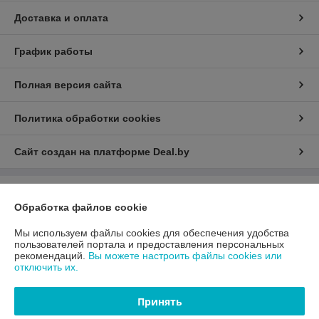
Доставка и оплата
График работы
Полная версия сайта
Политика обработки cookies
Сайт создан на платформе Deal.by
Информация для покупателя
Обработка файлов cookie
Юридическое лицо:
ООО «АДМ Энерго»
220037, г. Минск, ул. Аннаева 84/7,комната 1-6
Мы используем файлы cookies для обеспечения удобства
пользователей портала и предоставления персональных
Регистрационный номер ЕГР: 193597061
рекомендаций.
Вы можете настроить файлы cookies или
отключить их.
УНП: 193597061
Регистрационный орган: Мингорисполком
Принять