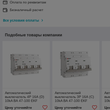
Оплата по реквизитам
Безналичный расчет
Все условия оплаты
Подобные товары компании
Автоматический
Автоматический
Авт
выключатель 4P 16А (D)
выключатель 3P 16А (C)
вык
10kA ВА 47-100 EKF
10kA ВА 47-100 EKF
10k
PROxima
PROxima
PR
Цену уточняйте
Цену уточняйте
Це