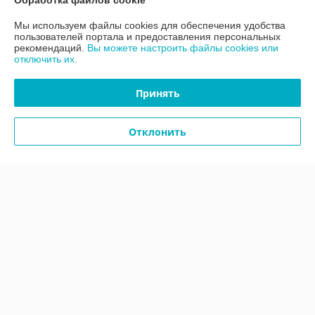
Обработка файлов cookie
Мы используем файлы cookies для обеспечения удобства
Контакты
пользователей портала и предоставления персональных
рекомендаций.
Вы можете настроить файлы cookies или
отключить их.
Доставка и оплата
Принять
График работы
Отклонить
Полная версия сайта
Политика обработки cookies
Сайт создан на платформе Deal.by
Информация для покупателя
Юридическое лицо:
ООО «АДМ Энерго»
220037, г. Минск, ул. Аннаева 84/7,комната 1-6
Регистрационный номер ЕГР: 193597061